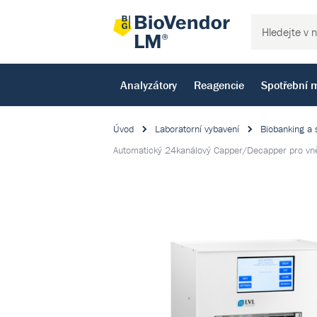
Analyzátory
Reagencie
Spotřební m
Úvod
Laboratorní vybavení
Biobanking a 
Automatický 24kanálový Capper/Decapper pro vněj