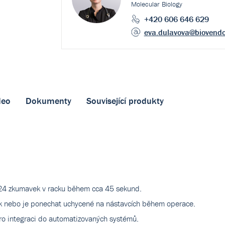
Molecular Biology
+420 606 646 629
eva.dulavova
@biovendo
deo
Dokumenty
Související produkty
h 24 zkumavek v racku během cca 45 sekund.
íček nebo je ponechat uchycené na nástavcích během operace.
ro integraci do automatizovaných systémů.