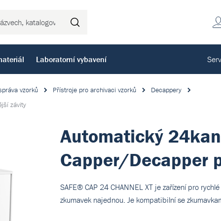
Hledat
ateriál
Laboratorní vybavení
Serv
správa vzorků
Přístroje pro archivaci vzorků
Decappery
ší závity
Automatický 24kan
Capper/Decapper pr
SAFE® CAP 24 CHANNEL XT je zařízení pro rychlé a
zkumavek najednou. Je kompatibilní se zkumavkam