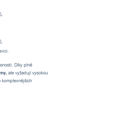
ů.
ů.
vici.
nosti. Díky plně
emy
, ale vyžadují vysokou
do komplexnějších