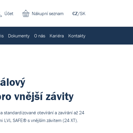
Účet
Nákupní seznam
CZ
/
SK
is
Dokumenty
O nás
Kariéra
Kontakty
álový
o vnější závity
 standardizované otevírání a zavírání až 24
i LVL SAFE® s vnějším závitem (24 XT).