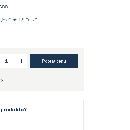
T-DD
ogies GmbH & Co.KG
Poptat cenu
ky
 produktu?