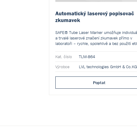
Automatický laserový popisovač
zkumavek
SAFE® Tube Laser Marker umožňuje individuá
a trvalé laserové značení zkumavek přímo v
laboratoři – rychle, spolehlivě a bez použití eti
Zajišťuje vysokou čitelnost kódů a výrazně
zvyšuje sledovatelnost i bezpečnost vzorků.
Kat. číslo
TLM-864
Výrobce
LVL technologies GmbH & Co.KG
Poptat