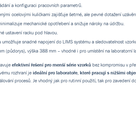
ádání a konfiguraci pracovních parametrů.
nými ocelovými kuličkami zajišťuje šetrné, ale pevné dotažení uzávěr
 minimalizuje mechanické opotřebení a snižuje nároky na údržbu.
né ustavení racku pod hlavou.
u umožňuje snadné napojení do LIMS systému a sledovatelnost vzork
m (půdorys), výška 388 mm – vhodné i pro umístění na laboratorní la
tavuje
efektivní řešení pro menší série vzorků
bez kompromisu v přes
ivému rozhraní je
ideální pro laboratoře, které pracují s nižšími obj
kálování procesů. Je vhodný jak pro rutinní použití, tak pro zavedení 