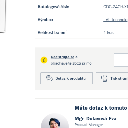
Katalogové číslo
CDC-24CH-X
Výrobce
LVL technol
Velikost balení
1 kus
Registrujte se
a
objednávejte zboží přímo
Dotaz k produktu
Tisk strán
Máte dotaz k
tomuto
Mgr. Dulavová Eva
Product Manager