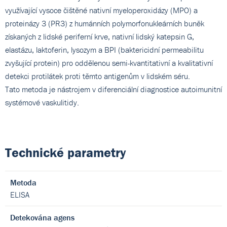
využívající vysoce čištěné nativní myeloperoxidázy (MPO) a
proteinázy 3 (PR3) z humánních polymorfonukleárních buněk
získaných z lidské periferní krve, nativní lidský katepsin G,
elastázu, laktoferin, lysozym a BPI (baktericidní permeabilitu
zvyšující protein) pro oddělenou semi-kvantitativní a kvalitativní
detekci protilátek proti těmto antigenům v lidském séru.
Tato metoda je nástrojem v diferenciální diagnostice autoimunitní
systémové vaskulitidy.
Technické parametry
Metoda
ELISA
Detekována agens