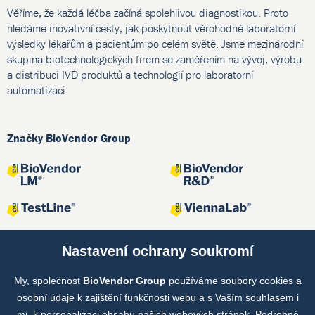
Věříme, že každá léčba začíná spolehlivou diagnostikou. Proto
hledáme inovativní cesty, jak poskytnout věrohodné laboratorní
výsledky lékařům a pacientům po celém světě. Jsme mezinárodní
skupina biotechnologických firem se zaměřením na vývoj, výrobu
a distribuci IVD produktů a technologií pro laboratorní
automatizaci.
Značky BioVendor Group
Nastavení ochrany soukromí
My, společnost
BioVendor Group
používáme soubory cookies a
Společné projekty
osobní údaje k zajištění funkčnosti webu a s Vaším souhlasem i
mj. k personalizaci obsahu našich webových stránek. Podrobné