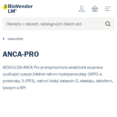
Účet
N
Vaskulitidy
ANCA-PRO
AESKULISA ANCA Pro je enzymoimuno-analytická souprava
využívající vysoce čištěné nativní myeloperoxidázy (MPO) a
proteinázy 3 (PR3), nativní lidský katepsin G, elastázu, laktoferin,
lysozym a BPI.