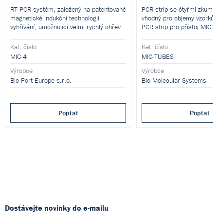
RT PCR systém, založený na patentované
PCR strip se čtyřmi zkuma
magnetické indukční technologii
vhodný pro objemy vzorků 5
vyhřívání, umožnující velmi rychlý ohřev:
PCR strip pro přístoj MIC.
35 cyklů/25 minut.
Kat. číslo
Kat. číslo
MIC-4
MIC-TUBES
Výrobce
Výrobce
Bio-Port Europe s.r.o.
Bio Molecular Systems
Poptat
Poptat
Dostávejte novinky do e-mailu