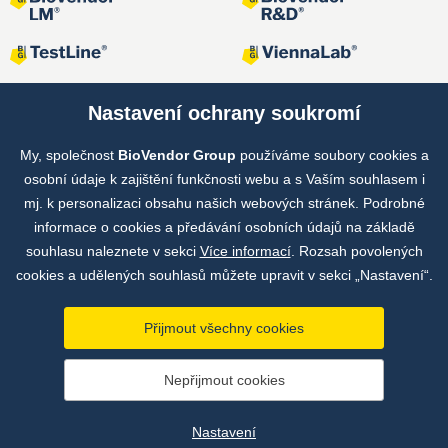
Nastavení ochrany soukromí
My, společnost
BioVendor Group
používáme soubory cookies a
Společné projekty
osobní údaje k zajištění funkčnosti webu a s Vaším souhlasem i
mj. k personalizaci obsahu našich webových stránek. Podrobné
informace o cookies a předávání osobních údajů na základě
souhlasu naleznete v sekci
Více informací
. Rozsah povolených
cookies a udělených souhlasů můžete upravit v sekci „Nastavení“.
Přijmout všechny cookies
Copyright © by BioVendor Group 2026
Nepřijmout cookies
Databáze pojmů
Zásady zpracování osobních údajů
Nastavení
Údaje o provozovateli webu
Nastavení