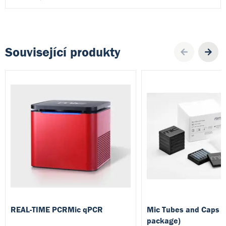
Související produkty
Pre
REAL-TIME PCRMic qPCR
Mic Tubes and Caps (
package)