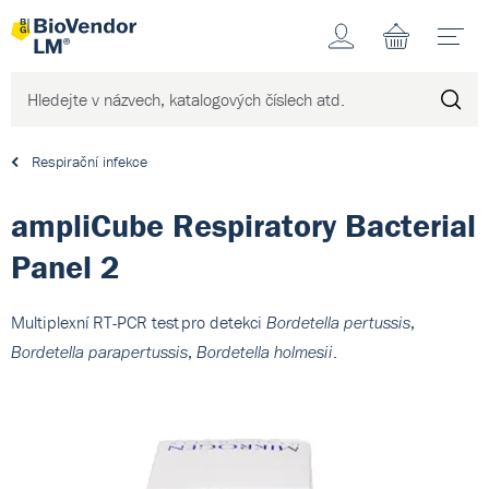
Účet
N
Respirační infekce
ampliCube Respiratory Bacterial
Panel 2
Multiplexní RT-PCR test pro detekci
,
Bordetella pertussis
,
.
Bordetella parapertussis
Bordetella holmesii