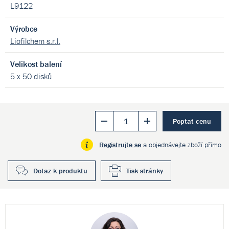
L9122
Výrobce
Liofilchem s.r.l.
Velikost balení
5 x 50 disků
Poptat cenu
Registrujte se
a objednávejte zboží přímo
Dotaz k produktu
Tisk stránky