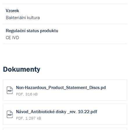
Vzorek
Bakteriální kultura
Regulační status produktu
CE IVD
Dokumenty
Non-Hazardous_Product_Statement_Discs.pd
PDF, 316 kB
Návod_Antibiotické disky _rev. 10.22.pdf
PDF, 1 297 kB