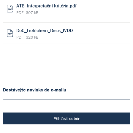
ATB_Interpretační kritéria.pdf
PDF, 307 kB
DoC_Liofilchem_Discs_IVDD
PDF, 326 kB
Dostávejte novinky do e-mailu
Přihlásit odběr