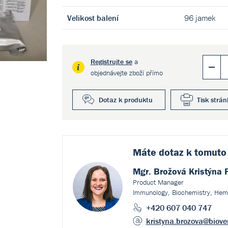
Velikost balení
96 jamek
Registrujte se
a
objednávejte zboží přímo
Dotaz k produktu
Tisk strán
Máte dotaz k
tomuto
Mgr. Brožová Kristýna 
Product Manager
Immunology, Biochemistry, Hem
+420 607 040 747
kristyna.brozova
@biove