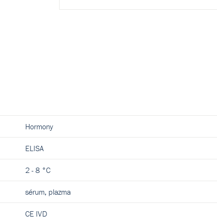
Hormony
ELISA
2 - 8 °C
sérum, plazma
CE IVD