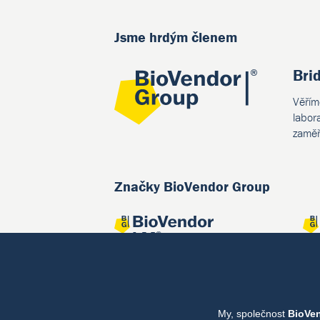
Jsme hrdým členem
Bri
Věřím
labor
zaměř
Značky BioVendor Group
My, společnost
BioVe