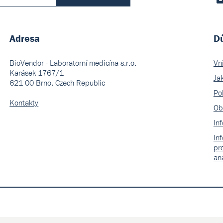
Adresa
Dů
BioVendor - Laboratorní medicína s.r.o.
Vn
Karásek 1767/1
Ja
621 00 Brno, Czech Republic
Pol
Kontakty
Ob
In
In
pr
an