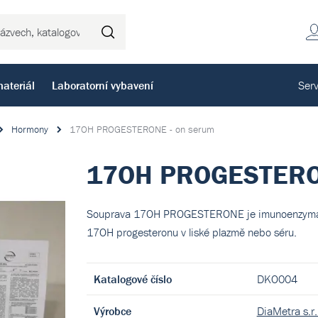
Hledat
ateriál
Laboratorní vybavení
Serv
Hormony
17OH PROGESTERONE - on serum
17OH PROGESTERON
Souprava 17OH PROGESTERONE je imunoenzymatic
17OH progesteronu v liské plazmě nebo séru.
Katalogové číslo
DKO004
Výrobce
DiaMetra s.r.l