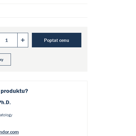
Poptat cenu
ky
 produktu?
Ph.D.
atology
ndor.com