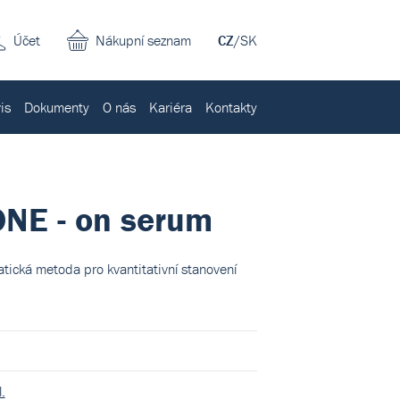
Účet
Nákupní seznam
CZ
/
SK
is
Dokumenty
O nás
Kariéra
Kontakty
E - on serum
ká metoda pro kvantitativní stanovení
.