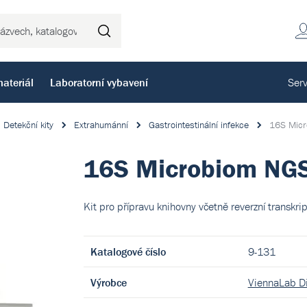
Hledat
ateriál
Laboratorní vybavení
Serv
Detekční kity
Extrahumánní
Gastrointestinální infekce
16S Micr
16S Microbiom NGS 
Kit pro přípravu knihovny včetně reverzní transkri
Katalogové číslo
9-131
Výrobce
ViennaLab D