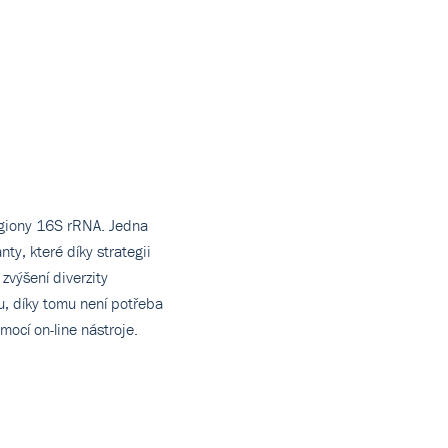
egiony 16S rRNA. Jedna
ty, které díky strategii
výšení diverzity
u, díky tomu není potřeba
mocí on-line nástroje.