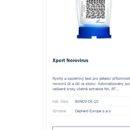
Xpert Norovirus
Rychlý a spolehlivý test pro detekci přítomnost
norovirů GI a GII ve stolici. Automatizovány js
veškeré kroky včetně extrakce NK, RT
amplifikace a identifikace. Příprava vzorku trv
max 2 minuty a automatizovaná analýza 90
Kat. číslo
GXNOV-CE-10
minut. Detekovány jsou noroviry genoskupiny I
II.
Výrobce
Cepheid Europe s.a.s