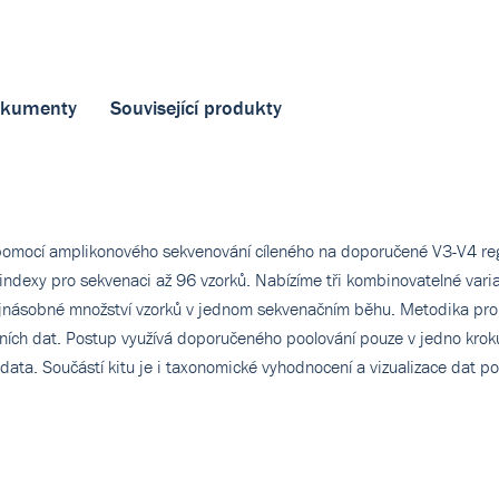
kumenty
Související produkty
pomocí amplikonového sekvenování cíleného na doporučené V3-V4 r
indexy pro sekvenaci až 96 vzorků. Nabízíme tři kombinovatelné varian
jnásobné množství vzorků v jednom sekvenačním běhu. Metodika pro z
pních dat. Postup využívá doporučeného poolování pouze v jedno krok
ata. Součástí kitu je i taxonomické vyhodnocení a vizualizace dat po