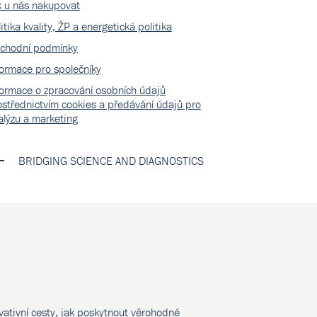
k u nás nakupovat
itika kvality, ŽP a energetická politika
chodní podmínky
formace pro společníky
formace o zpracování osobních údajů
ostřednictvím cookies a předávání údajů pro
alýzu a marketing
BRIDGING SCIENCE AND DIAGNOSTICS
vativní cesty, jak poskytnout věrohodné