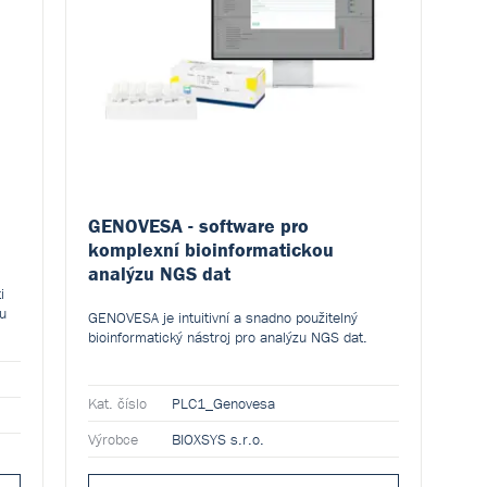
GENOVESA - software pro
komplexní bioinformatickou
analýzu NGS dat
i
ou
GENOVESA je intuitivní a snadno použitelný
bioinformatický nástroj pro analýzu NGS dat.
á
 a
Kat. číslo
PLC1_Genovesa
Výrobce
BIOXSYS s.r.o.