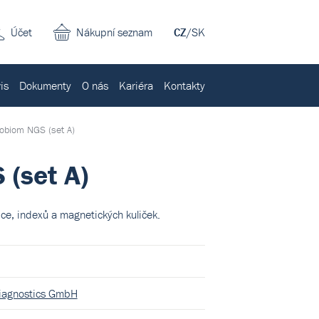
Účet
Nákupní seznam
CZ
/
SK
is
Dokumenty
O nás
Kariéra
Kontakty
obiom NGS (set A)
(set A)
pce, indexů a magnetických kuliček.
iagnostics GmbH