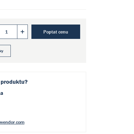
Poptat cenu
ky
 produktu?
ka
ovendor.com