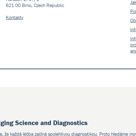
Ja
621 00 Brno, Czech Republic
Pol
Kontakty
Ob
In
In
pr
an
dging Science and Diagnostics
e, že každá léčba začíná spolehlivou diagnostikou. Proto hledáme ino