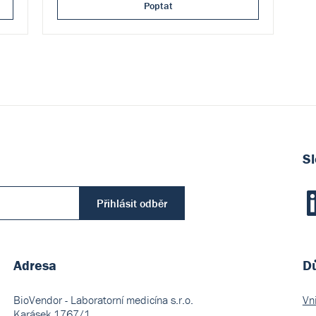
Poptat
Sl
Přihlásit odběr
Adresa
Dů
BioVendor - Laboratorní medicína s.r.o.
Vn
Karásek 1767/1