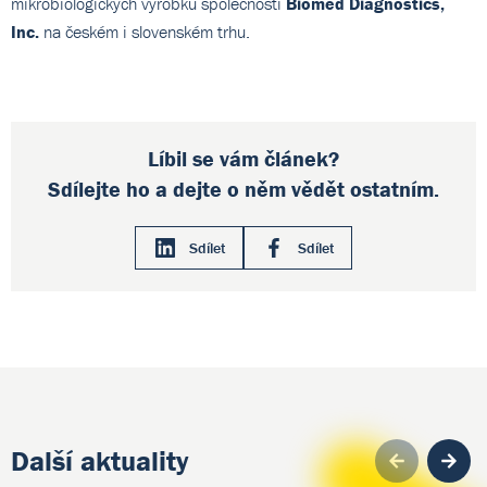
mikrobiologických výrobků společnosti
Biomed Diagnostics,
Inc.
na českém i slovenském trhu.
Líbil se vám článek?
Sdílejte ho a dejte o něm vědět ostatním.
Sdílet
Sdílet
Další aktuality
Pre