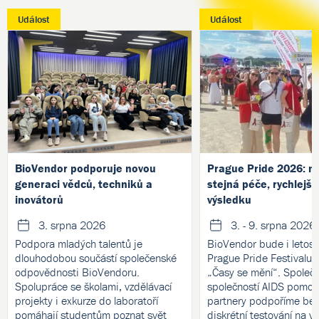
Událost
Událost
BioVendor podporuje novou
Prague Pride 2026: no
generaci vědců, techniků a
stejná péče, rychlejší
inovátorů
výsledku
3. srpna 2026
3. - 9. srpna 2026
Podpora mladých talentů je
BioVendor bude i letos 
dlouhodobou součástí společenské
Prague Pride Festivalu
odpovědnosti BioVendoru.
„Časy se mění“. Společ
Spolupráce se školami, vzdělávací
společností AIDS pomoc 
projekty i exkurze do laboratoří
partnery podpoříme bez
pomáhají studentům poznat svět
diskrétní testování na v