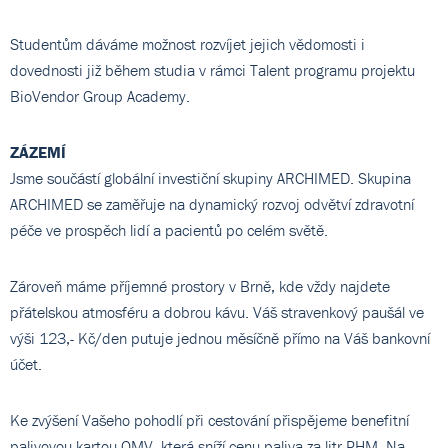
Studentům dáváme možnost rozvíjet jejich vědomosti i
dovednosti již během studia v rámci Talent programu projektu
BioVendor Group Academy.
ZÁZEMÍ
Jsme součástí globální investiční skupiny ARCHIMED. Skupina
ARCHIMED se zaměřuje na dynamický rozvoj odvětví zdravotní
péče ve prospěch lidí a pacientů po celém světě.
Zároveň máme příjemné prostory v Brně, kde vždy najdete
přátelskou atmosféru a dobrou kávu. Váš stravenkový paušál ve
výši 123,- Kč/den putuje jednou měsíčně přímo na Váš bankovní
účet.
Ke zvýšení Vašeho pohodlí při cestování přispějeme benefitní
palivovou kartou OMV, která sníží cenu paliva za litr PHM. Na