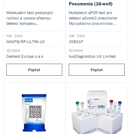
Pneumonia (16-well)
Molekulární test poskytující
Multiplexní qPCR test pro
rychlou a vysoce přesnou
detekci původců pneumonie:
detekci komplexu
,
Mycoplasma pneumoniae
Mycobacterium tuberculosis
,
Chlamydophila pneumoniae
(MTB) a rezistence na
,
Chlamydophila psittaci
Kat. číslo
Kat. číslo
rifampicin (RIF). Automatizovány
,
Bordetella IS481
Bordetella
GXMTB/RIF-ULTRA-10
20631P
jsou veškeré kroky včetně
,
IS1001
Legionella
Výrobce
Výrobce
extrakce NK, RT amplifikace a
,
pneumophila
Legionella
identifikace. Příprava vzorku
Cepheid Europe s.a.s
AusDiagnostics UK Limited
,
,
longbeachae
Coxiella burnetti
sputa trvá 15 minut a
,
Haemophilus influenzae
automatizovaná analýza 80
Mycobacterium tuberculosis
Poptat
Poptat
minut.
complex,
Staphylococcus
,
aureus
Streptococcus
,
pneumoniae
Pneumocystis
,
,
jirovecii
Aspergillus fumigatus
a
Cryptococcus neoformans
C.
.
gattii
Komponenta kitu 20631 –
destičky pro Step 2 PCR.