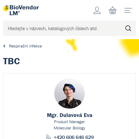
Účet
N
Respirační infekce
TBC
Mgr. Dulavová Eva
Product Manager
Molecular Biology
+420 606 646 629