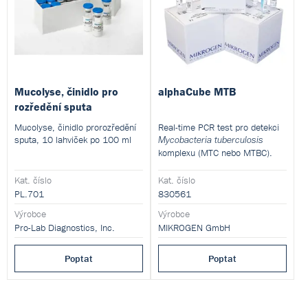
Mucolyse, činidlo pro
alphaCube MTB
rozředění sputa
Mucolyse, činidlo prorozředění
Real-time PCR test pro detekci
sputa, 10 lahviček po 100 ml
Mycobacteria tuberculosis
komplexu (MTC nebo MTBC).
Kat. číslo
Kat. číslo
PL.701
830561
Výrobce
Výrobce
Pro-Lab Diagnostics, Inc.
MIKROGEN GmbH
Poptat
Poptat