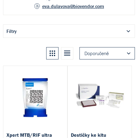
eva.dulavova
@biovendor.com
Filtry
Kachle
Seznam
Doporučeně
Xpert MTB/RIF ultra
Destičky ke kitu