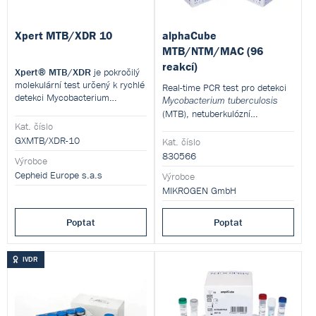
Xpert MTB/XDR 10
alphaCube
MTB/NTM/MAC (96
reakcí)
Xpert® MTB/XDR
je pokročilý
molekulární test určený k rychlé
Real-time PCR test pro detekci
detekci Mycobacterium
Mycobacterium tuberculosis
tuberculosis a zároveň
(MTB), netuberkulózní
rezistence vůči hlavním
Kat. číslo
Tuberculous Mycobacteria
druholigovým
(NTM) a
GXMTB/XDR-10
Kat. číslo
antituberkulotikům. Umožňuje
komplex
Mycobacterium avium
830566
efektivní řízení léčby u pacientů
Výrobce
(MAC).
s multirezistentní nebo
Cepheid Europe s.a.s
Výrobce
extenzivně rezistentní TBC díky
MIKROGEN GmbH
přesnému zjištění vzorců
rezistence během cca 90
Poptat
Poptat
minut.
IVDR