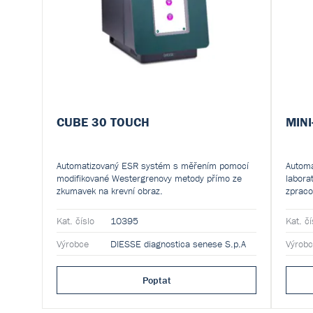
CUBE 30 TOUCH
MINI
Automatizovaný ESR systém s měřením pomocí
Automa
modifikované Westergrenovy metody přímo ze
labora
zkumavek na krevní obraz.
zpraco
Kat. číslo
10395
Kat. čí
Výrobce
DIESSE diagnostica senese S.p.A
Výrob
Poptat