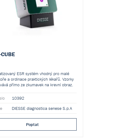
-CUBE
tizovaný ESR systém vhodný pro malé
toře a ordinace praktických lékařů. Vzorky
vává přímo ze zkumavek na krevní obraz.
slo
10392
ce
DIESSE diagnostica senese S.p.A
Poptat