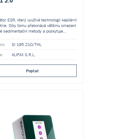
1 2.0
átor ESR, který využívá technologii kapilární
trie. Díky tomu překonává většinu omezení
ké sedimentační metody a poskytuje
ek již
za méně než 20 sekund
.
slo
SI 195.210/THL
ce
ALIFAX S.R.L.
Poptat