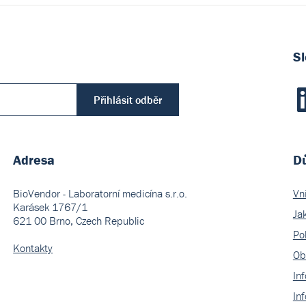
Sl
Přihlásit odběr
Adresa
Dů
BioVendor - Laboratorní medicína s.r.o.
Vn
Karásek 1767/1
Ja
621 00 Brno, Czech Republic
Pol
Kontakty
Ob
In
In