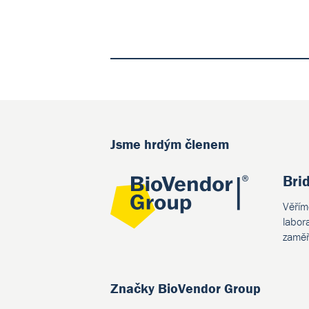
Jsme hrdým členem
Bri
Věřím
labor
zaměř
Značky BioVendor Group