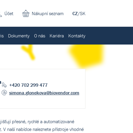
Účet
Nákupní seznam
CZ
/
SK
is
Dokumenty
O nás
Kariéra
Kontakty
a
+420 702 299 477
simona.glonekova
@biovendor.com
jišťují přesné, rychlé a automatizované
. V naší nabídce naleznete přístroje vhodné