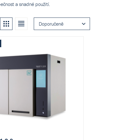
pečnost a snadné použití.
Kachle
Seznam
Doporučeně