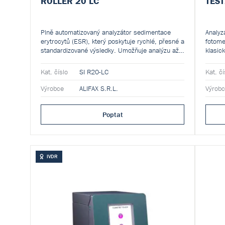
ROLLER 20 LC
TEST
Plně automatizovaný analyzátor sedimentace
Analyz
erytrocytů (ESR), který poskytuje rychlé, přesné a
fotome
standardizované výsledky. Umožňuje analýzu až
klasic
18 vzorků najednou z 800 μL krve bez nutnosti
výsled
činidel. První výsledek je k dispozici již za 5
Kat. číslo
SI R20-LC
Kat. čí
minut.
Výrobce
ALIFAX S.R.L.
Výrob
Poptat
IVDR