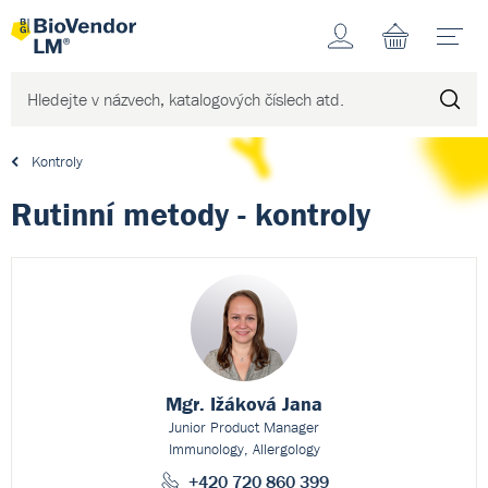
Účet
N
Kontroly
Rutinní metody - kontroly
Mgr. Ižáková Jana
Junior Product Manager
Immunology, Allergology
+420 720 860 399