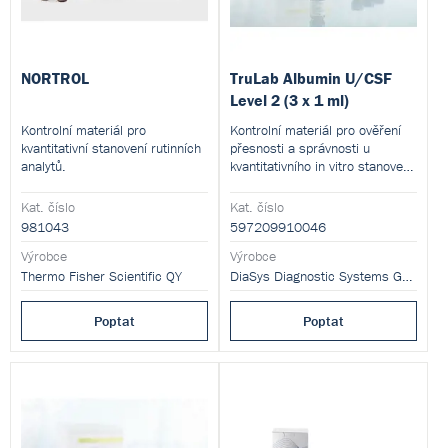
NORTROL
TruLab Albumin U/CSF
Level 2 (3 x 1 ml)
Kontrolní materiál pro
Kontrolní materiál pro ověření
kvantitativní stanovení rutinních
přesnosti a správnosti u
analytů.
kvantitativního in vitro stanovení
albuminu v moči a likvoru
fotometricky.
Kat. číslo
Kat. číslo
981043
597209910046
Výrobce
Výrobce
Thermo Fisher Scientific QY
DiaSys Diagnostic Systems GmbH
Poptat
Poptat