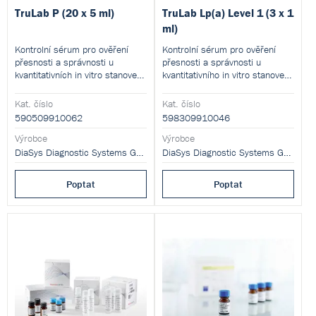
TruLab P (20 x 5 ml)
TruLab Lp(a) Level 1 (3 x 1
ml)
Kontrolní sérum pro ověření
Kontrolní sérum pro ověření
přesnosti a správnosti u
přesnosti a správnosti u
kvantitativních in vitro stanovení
kvantitativního in vitro stanovení
různých analytů fotometricky.
lipoproteinu (a) (Lp(a))
fotometricky.
Kat. číslo
Kat. číslo
590509910062
598309910046
Výrobce
Výrobce
DiaSys Diagnostic Systems GmbH
DiaSys Diagnostic Systems GmbH
Poptat
Poptat