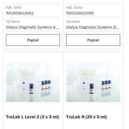
různých analytů.
lipidů a apolipoproteinů
fotometricky.
Kat. číslo
Kat. číslo
591809910061
590209910065
Výrobce
Výrobce
DiaSys Diagnostic Systems GmbH
DiaSys Diagnostic Systems GmbH
Poptat
Poptat
TruLab L Level 2 (3 x 3 ml)
TruLab N (20 x 5 ml)