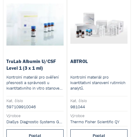
TruLab Albumin U/CSF
ABTROL
Level 1 (3 x 1 ml)
Kontrolní materiál pro ověření
Kontrolní materiál pro
přesnosti a správnosti u
kvantitativní stanovení rutinních
kvantitativního in vitro stanovení
analytů.
albuminu v moči a likvoru
fotometricky.
Kat. číslo
Kat. číslo
597109910046
981044
Výrobce
Výrobce
DiaSys Diagnostic Systems GmbH
Thermo Fisher Scientific QY
Poptat
Poptat