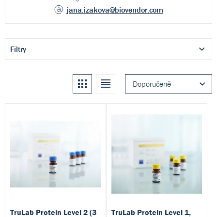
jana.izakova
@biovendor.com
Filtry
Kachle
Seznam
Doporučeně
TruLab Protein Level 2 (3
TruLab Protein Level 1,