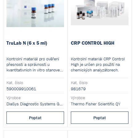
TruLab N (6 x 5 ml)
CRP CONTROL HIGH
Kontrolní materiál pro ověření
Kontrolní materiál CRP Control
přesnosti a správnosti u
High je určen pro použití na
kvantitativních in vitro stanovení
chemických analyzátorech.
různých analytů.
Kat. číslo
Kat. číslo
590009910061
981679
Výrobce
Výrobce
DiaSys Diagnostic Systems GmbH
Thermo Fisher Scientific QY
Poptat
Poptat