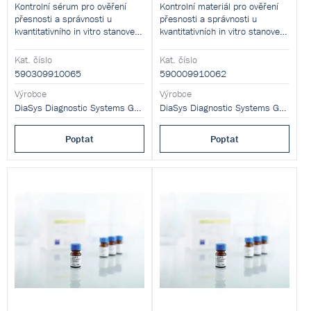
Kontrolní sérum pro ověření
Kontrolní materiál pro ověření
přesnosti a správnosti u
přesnosti a správnosti u
kvantitativního in vitro stanovení
kvantitativních in vitro stanovení
lipidů a apolipoproteinů
různých analytů.
fotometricky.
Kat. číslo
Kat. číslo
590309910065
590009910062
Výrobce
Výrobce
DiaSys Diagnostic Systems GmbH
DiaSys Diagnostic Systems GmbH
Poptat
Poptat