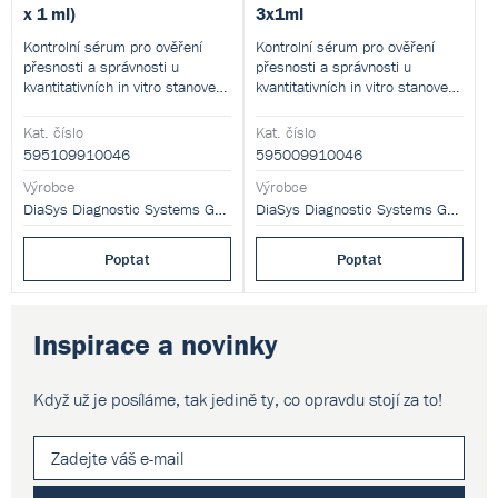
x 1 ml)
3x1ml
Kontrolní sérum pro ověření
Kontrolní sérum pro ověření
přesnosti a správnosti u
přesnosti a správnosti u
kvantitativních in vitro stanovení
kvantitativních in vitro stanovení
různých sérových proteinů.
různých sérových proteinů
fotometricky.
Kat. číslo
Kat. číslo
595109910046
595009910046
Výrobce
Výrobce
DiaSys Diagnostic Systems GmbH
DiaSys Diagnostic Systems GmbH
Poptat
Poptat
Inspirace a novinky
Když už je posíláme, tak jedině ty,
co opravdu stojí za to!