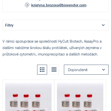
kristyna.brozova
@biovendor.com
Filtry
V rámci spolupráce se společností HyCult Biotech, AssayPro a
dalšími nabízíme širokou škálu protilátek, užívaných zejména v
průtokové cytometrii, imunoprecipitaci a dalších metodách.
Kachle
Seznam
Doporučeně