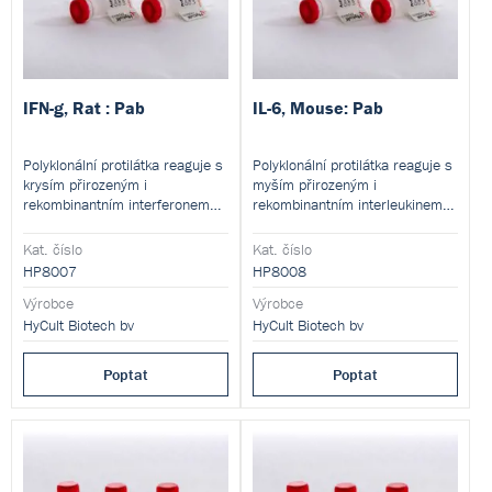
IFN-g, Rat : Pab
IL-6, Mouse: Pab
Polyklonální protilátka reaguje s
Polyklonální protilátka reaguje s
krysím přirozeným i
myším přirozeným i
rekombinantním interferonem
rekombinantním interleukinem
gama. Použití pro imunometody,
6. Použití pro imunometody,
western blot, funkční studie a
western blot nebo další.
Kat. číslo
Kat. číslo
další.
HP8007
HP8008
Výrobce
Výrobce
HyCult Biotech bv
HyCult Biotech bv
Poptat
Poptat