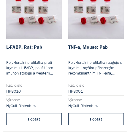
L-FABP, Rat: Pab
TNF-a, Mouse: Pab
Polyklonální protilátka proti
Polyklonální protilátka reaguje s
krysímu L-FABP, použití pro
krysím i myším přirozeným i
imunohistologii a western
rekombinantním TNF-alfa,
blotting
rozpoznává membránu a
receptor vázající TNF-alfa.
Kat. číslo
Kat. číslo
Protilátka vykazuje neutralizační
HP8010
HP8001
aktivitu. Použití pro průtokovou
Výrobce
cytometrii, imunometody,
Výrobce
western blot a další.
HyCult Biotech bv
HyCult Biotech bv
Poptat
Poptat