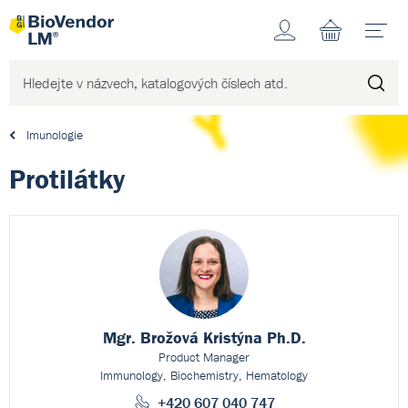
Účet
N
Imunologie
Protilátky
Mgr. Brožová Kristýna Ph.D.
Product Manager
Immunology, Biochemistry, Hematology
+420 607 040 747