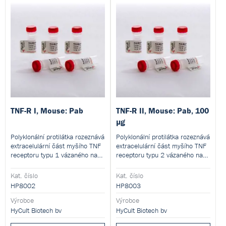
TNF-R I, Mouse: Pab
TNF-R II, Mouse: Pab, 100
µg
Polyklonální protilátka rozeznává
Polyklonální protilátka rozeznává
extracelulární část myšího TNF
extracelulární část myšího TNF
receptoru typu 1 vázaného na
receptoru typu 2 vázaného na
membránu a také solubilní
membránu a také solubilní
receptor. Použití pro průtokovou
receptor. Použití pro průtokovou
Kat. číslo
Kat. číslo
cytometrii, imunometody,
cytometrii, imunometody,
HP8002
HP8003
western blot, imunoprecipitaci a
western blot, imunoprecipitaci a
další
Výrobce
další
Výrobce
HyCult Biotech bv
HyCult Biotech bv