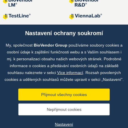
Nastavení ochrany soukromí
My, společnost
BioVendor Group
používáme soubory cookies a
Společné projekty
osobní údaje k zajištění funkčnosti webu a s Vaším souhlasem i
mj. k personalizaci obsahu našich webových stránek. Podrobné
informace o cookies a předávání osobních údajů na základě
souhlasu naleznete v sekci
Více informací
. Rozsah povolených
cookies a udělených souhlasů můžete upravit v sekci „Nastavení“.
Přijmout všechny cookies
Copyright © by BioVendor Group 2026
Nepřijmout cookies
Databáze pojmů
Zásady zpracování osobních údajů
Nastavení
Údaje o provozovateli webu
Nastavení