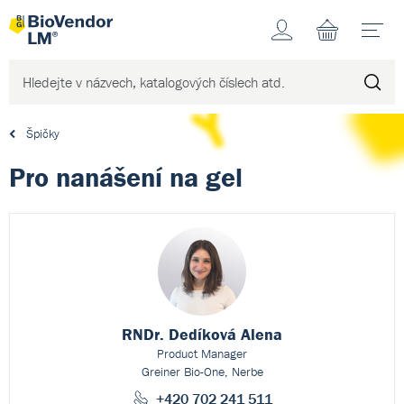
Účet
N
Špičky
Pro nanášení na gel
RNDr. Dedíková Alena
Product Manager
Greiner Bio-One, Nerbe
+420 702 241 511