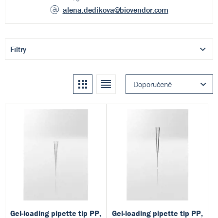
alena.dedikova
@biovendor.com
Filtry
Kachle
Seznam
Doporučeně
Gel-loading pipette tip PP,
Gel-loading pipette tip PP,