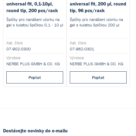
universal fit, 0,1-10µl,
universal fit, 200 µl, round
round tip, 200 pcs/rack
tip, 96 pcs/rack
Špičky pro nanášení vzorku na
Špičky pro nanášení vzorku na
gel s kulatou špičkou 0,1 - 10 µl
gel s kulatou špičkou 200 µl
Kat. číslo
Kat. číslo
07-902-0300
07-962-0301
Výrobce
Výrobce
NERBE PLUS GMBH & CO. KG
NERBE PLUS GMBH & CO. KG
Poptat
Poptat
Dostávejte novinky do e-mailu