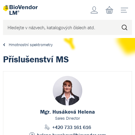
Účet
N
Hmotnostní spektrometry
Příslušenství MS
Mgr. Husáková Helena
Sales Director
+420 733 161 616