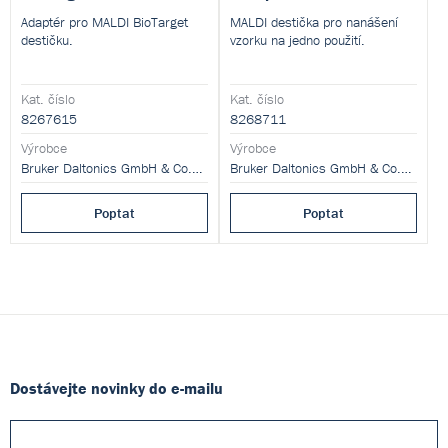
Adaptér pro MALDI BioTarget
MALDI destička pro nanášení
destičku.
vzorku na jedno použití.
Kat. číslo
Kat. číslo
8267615
8268711
Výrobce
Výrobce
Bruker Daltonics GmbH & Co.KG
Bruker Daltonics GmbH & Co.KG
Poptat
Poptat
Dostávejte novinky do e-mailu