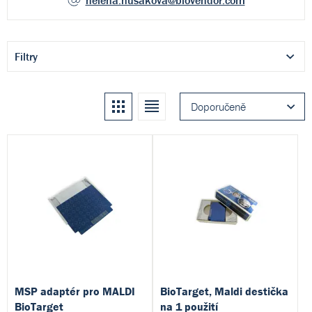
helena.husakova
@biovendor.com
Filtry
Kachle
Seznam
Doporučeně
MSP adaptér pro MALDI
BioTarget, Maldi destička
BioTarget
na 1 použití