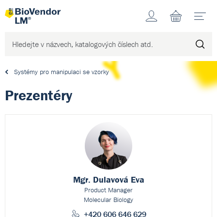
Účet
N
Systémy pro manipulaci se vzorky
Prezentéry
Mgr. Dulavová Eva
Product Manager
Molecular Biology
+420 606 646 629