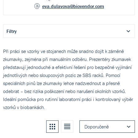
eva.dulavova
@biovendor.com
Filtry
Při práci se vzorky ve stojanech může snadno dojít k záměně
zkumavky, zejména při manuálním odběru. Prezentéry zkumavek
představují jednoduché a efektivní řešení pro bezpečné vyjímání
jednotlivých nebo sloupcových pozic ze SBS racků. Pomocí
speciálních pinů lze zkumavky lehce nadzvednout a přesně
odebrat – bez rizika poškození nebo narušení okolních vzorků.
Ideální pomůcka pro rutinní laboratorní práci i kontrolovaný výběr
vzorků v biobankách.
Kachle
Seznam
Doporučeně