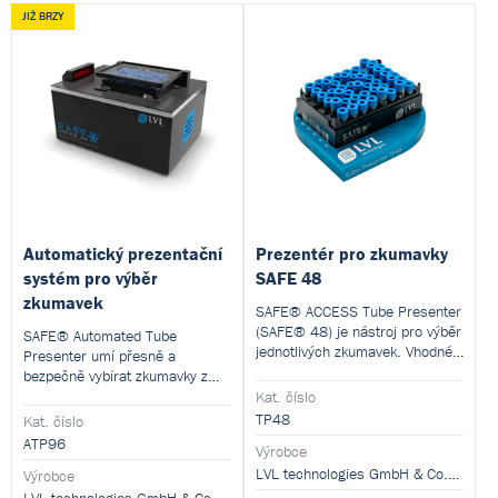
JIŽ BRZY
Automatický prezentační
Prezentér pro zkumavky
systém pro výběr
SAFE 48
zkumavek
SAFE® ACCESS Tube Presenter
(SAFE® 48) je nástroj pro výběr
SAFE® Automated Tube
jednotlivých zkumavek. Vhodné
Presenter umí přesně a
pro racky na zkumavky 2D SAFE
bezpečně vybírat zkumavky z
48 XT.
96jamkového SBS racku pomocí
Kat. číslo
96 nezávisle řízených aktuátorů.
TP48
Kat. číslo
Integrovaný čteč kódů,
ATP96
Výrobce
automatické sledování vzorků a
LVL technologies GmbH & Co.KG
intuitivní software pro efektivní
Výrobce
správu picklistů.
LVL technologies GmbH & Co.KG