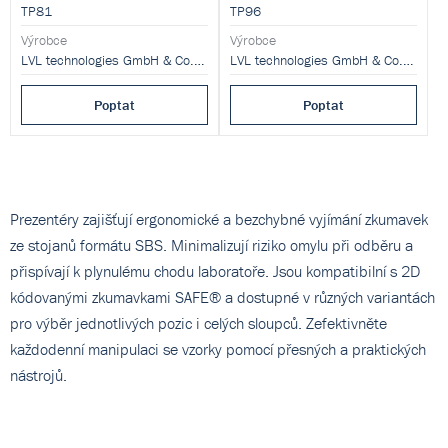
TP81
TP96
Výrobce
Výrobce
LVL technologies GmbH & Co.KG
LVL technologies GmbH & Co.KG
Poptat
Poptat
Prezentéry zajišťují ergonomické a bezchybné vyjímání zkumavek
ze stojanů formátu SBS. Minimalizují riziko omylu při odběru a
přispívají k plynulému chodu laboratoře. Jsou kompatibilní s 2D
kódovanými zkumavkami SAFE® a dostupné v různých variantách
pro výběr jednotlivých pozic i celých sloupců. Zefektivněte
každodenní manipulaci se vzorky pomocí přesných a praktických
nástrojů.