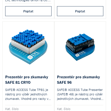
Poptat
Poptat
Prezentér pro zkumavky
Prezentér pro zkumavky
SAFE 81 CRYO
SAFE 96
SAFE® ACCESS Tube TP81 je
SAFE® ACCESS Tube Presenter
nástroj pro výběr jednotlivých
(SAFE® 48) je nástroj pro výběr
zkumavek. Vhodné pro racky ve
jednotlivých zkumavek. Vhodné
formátu 9x9 (81 pozic).
pro racky na zkumavky 2D
SAFE 96 XT.
Kat. číslo
Kat. číslo