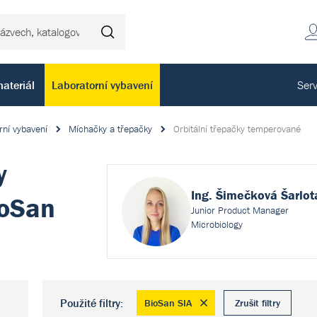
Hledat
ateriál
Laboratorní vybavení
Serv
rní vybavení
Míchačky a třepačky
Orbitální třepačky temperované
y
Ing. Šimečková Šarlot
ioSan
Junior Product Manager
Microbiology
Použité filtry:
BioSan SIA
Zrušit filtry