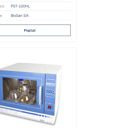
slo
PST-100HL
ce
BioSan SIA
Poptat