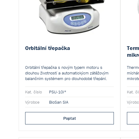
Orbitální třepačka
Term
mikr
Orbitální třepačka s novým typem motoru s
Thermo
dlouhou životností a automatickýcm zátěžovým
míchán
balančním systémem pro dlouhodobé třepání.
mikrot
desce.
Kat. číslo
PSU-10i*
Kat. čí
Výrobce
BioSan SIA
Výrob
Poptat