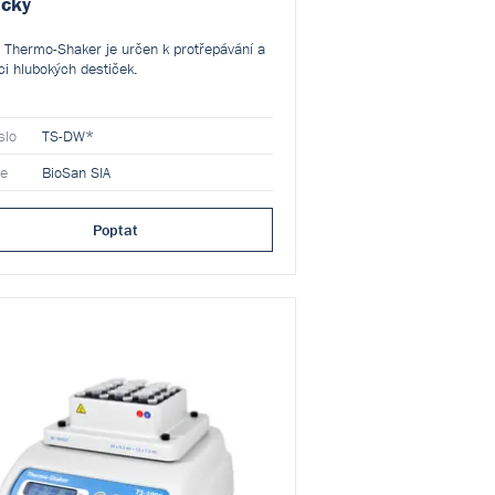
ičky
Thermo-Shaker je určen k protřepávání a
ci hlubokých destiček.
slo
TS-DW*
ce
BioSan SIA
Poptat