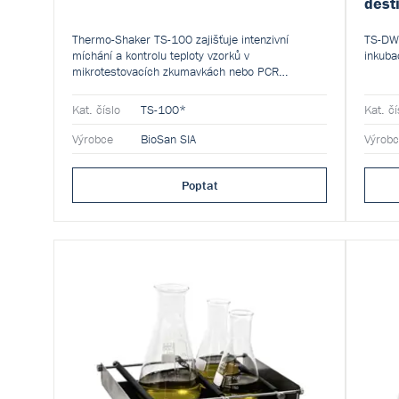
dest
Thermo-Shaker TS-100 zajišťuje intenzivní
TS-DW 
míchání a kontrolu teploty vzorků v
inkuba
mikrotestovacích zkumavkách nebo PCR
deskách.
Kat. číslo
TS-100*
Kat. čí
Výrobce
BioSan SIA
Výrob
Poptat