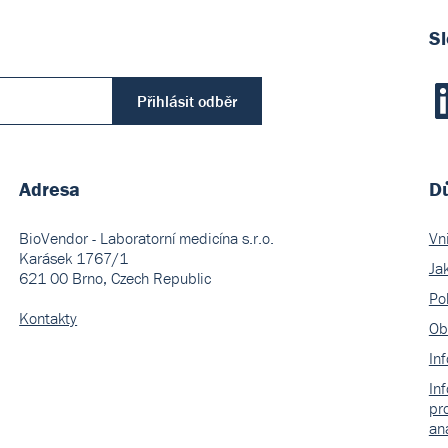
Sl
Přihlásit odběr
Adresa
Dů
BioVendor - Laboratorní medicína s.r.o.
Vn
Karásek 1767/1
Ja
621 00 Brno, Czech Republic
Pol
Kontakty
Ob
In
In
pr
an