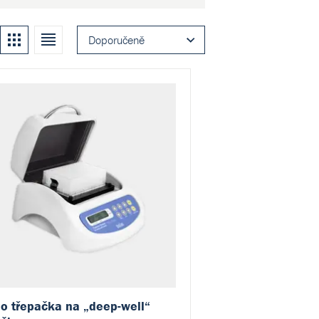
Kachle
Seznam
Doporučeně
o třepačka na „deep-well“