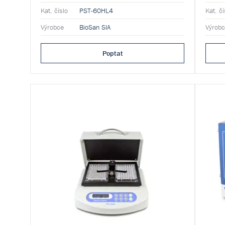
Kat. číslo
PST-60HL4
Kat. čí
Výrobce
BioSan SIA
Výrob
Poptat