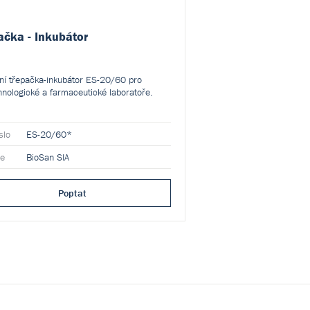
ačka - Inkubátor
lní třepačka-inkubátor ES-20/60 pro
hnologické a farmaceutické laboratoře.
slo
ES-20/60*
ce
BioSan SIA
Poptat