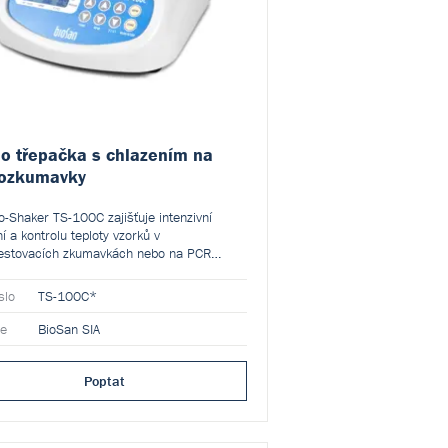
o třepačka s chlazením na
ozkumavky
-Shaker TS-100C zajišťuje intenzivní
í a kontrolu teploty vzorků v
estovacích zkumavkách nebo na PCR
slo
TS-100C*
ce
BioSan SIA
Poptat