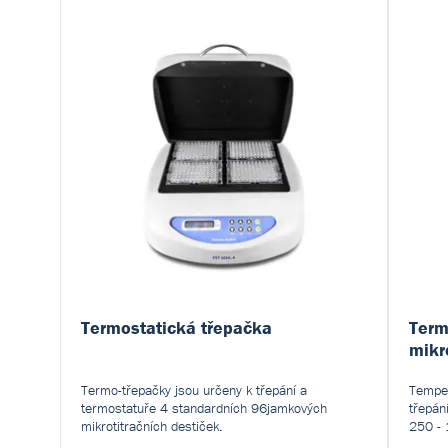
Termostatická třepačka
Term
mikr
Termo-třepačky jsou určeny k třepání a
Temper
termostatuře 4 standardních 96jamkových
třepán
mikrotitračních destiček.
250 -