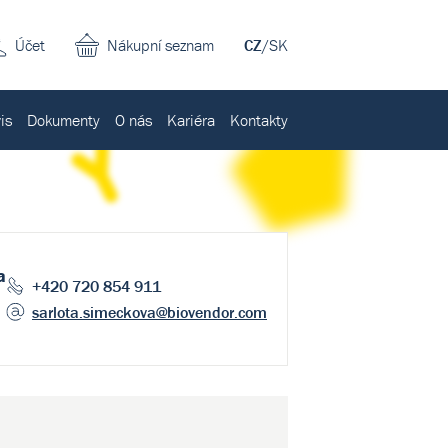
Účet
Nákupní seznam
CZ
/
SK
is
Dokumenty
O nás
Kariéra
Kontakty
a
+420 720 854 911
sarlota.simeckova
@biovendor.com