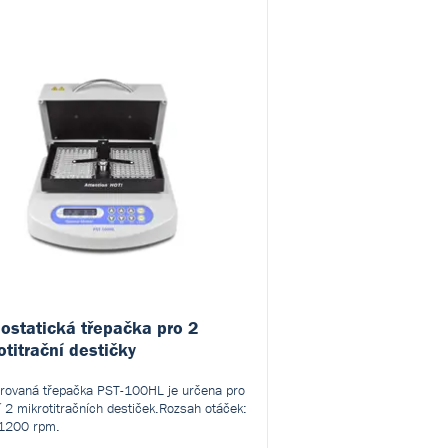
ostatická třepačka pro 2
otitrační destičky
ovaná třepačka PST-100HL je určena pro
í 2 mikrotitračních destiček.Rozsah otáček:
 1200 rpm.