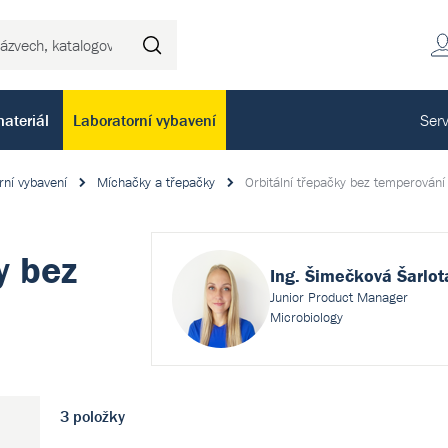
Hledat
ateriál
Laboratorní vybavení
Serv
rní vybavení
Míchačky a třepačky
Orbitální třepačky bez temperování
y bez
Ing. Šimečková Šarlot
Junior Product Manager
Microbiology
3 položky