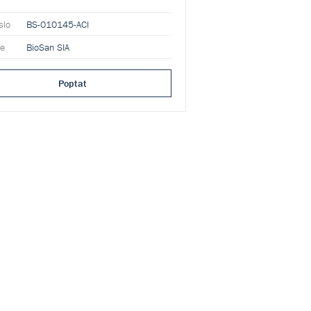
slo
BS-010145-ACI
ce
BioSan SIA
Poptat