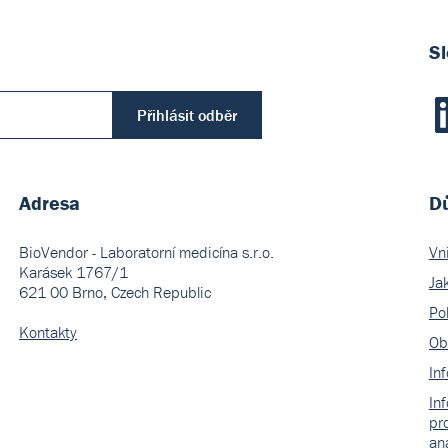
Sl
Přihlásit odběr
Adresa
Dů
BioVendor - Laboratorní medicína s.r.o.
Vn
Karásek 1767/1
Ja
621 00 Brno, Czech Republic
Pol
Kontakty
Ob
In
In
pr
an