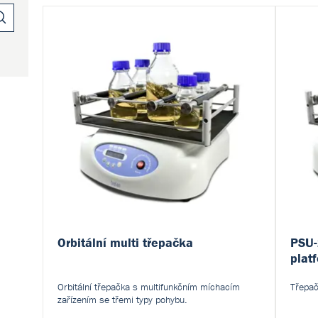
Orbitální multi třepačka
PSU-
plat
Orbitální třepačka s multifunkčním míchacím
Třepač
zařízením se třemi typy pohybu.