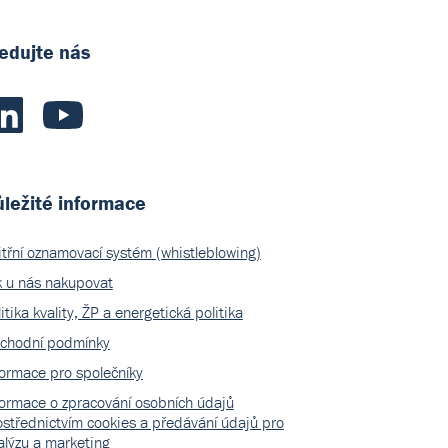
edujte nás
ležité informace
itřní oznamovací systém (whistleblowing)
k u nás nakupovat
itika kvality, ŽP a energetická politika
chodní podmínky
formace pro společníky
formace o zpracování osobních údajů
ostřednictvím cookies a předávání údajů pro
alýzu a marketing