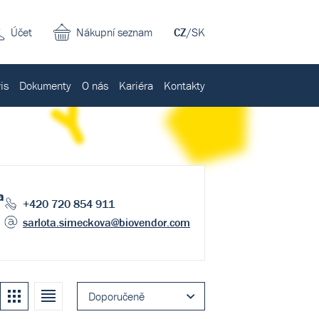
Účet
Nákupní seznam
CZ
/
SK
is
Dokumenty
O nás
Kariéra
Kontakty
a
+420 720 854 911
sarlota.simeckova
@biovendor.com
Kachle
Seznam
Doporučeně