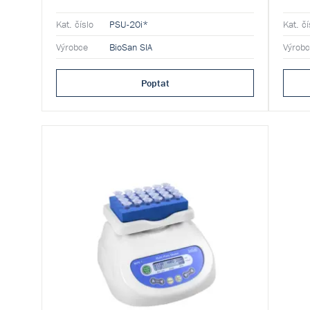
Kat. číslo
PSU-20i*
Kat. čí
Výrobce
BioSan SIA
Výrob
Poptat