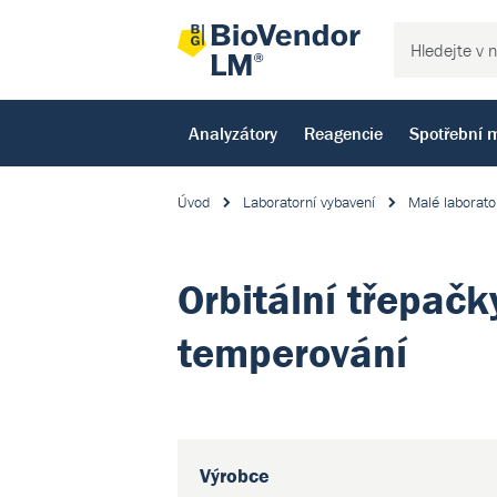
Analyzátory
Reagencie
Spotřební m
Úvod
Laboratorní vybavení
Malé laborato
Orbitální třepačk
temperování
Výrobce