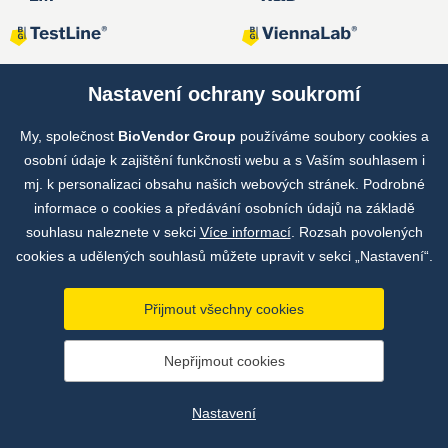
Nastavení ochrany soukromí
My, společnost
BioVendor Group
používáme soubory cookies a
Společné projekty
osobní údaje k zajištění funkčnosti webu a s Vaším souhlasem i
mj. k personalizaci obsahu našich webových stránek. Podrobné
informace o cookies a předávání osobních údajů na základě
souhlasu naleznete v sekci
Více informací
. Rozsah povolených
cookies a udělených souhlasů můžete upravit v sekci „Nastavení“.
Přijmout všechny cookies
Copyright © by BioVendor Group 2026
Nepřijmout cookies
Databáze pojmů
Zásady zpracování osobních údajů
Nastavení
Údaje o provozovateli webu
Nastavení