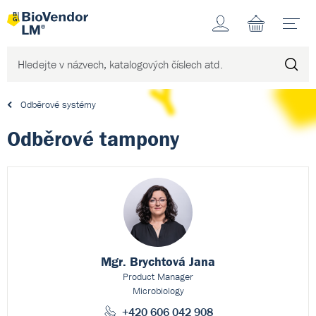
Účet
N
Odběrové systémy
Odběrové tampony
Mgr. Brychtová Jana
Product Manager
Microbiology
+420 606 042 908