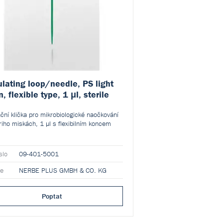
ulating loop/needle, PS light
, flexible type, 1 μl, sterile
ační klička pro mikrobiologické naočkování
riho miskách, 1 µl s flexibilním koncem
slo
09-401-5001
ce
NERBE PLUS GMBH & CO. KG
Poptat