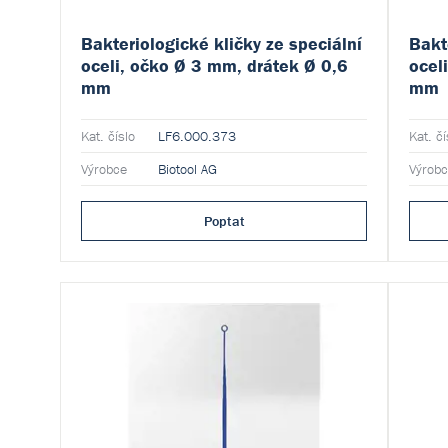
Bakteriologické kličky ze speciální
Bakt
oceli, očko Ø 3 mm, drátek Ø 0,6
ocel
mm
mm
Kat. číslo
LF6.000.373
Kat. čí
Výrobce
Biotool AG
Výrob
Poptat