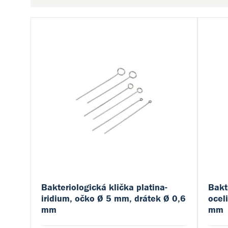
Bakteriologická klička platina-
Bakt
iridium, očko Ø 5 mm, drátek Ø 0,6
ocel
mm
mm