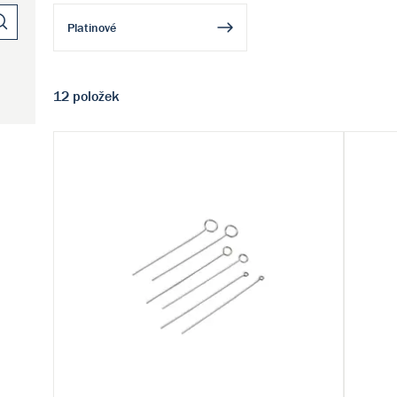
Platinové
12 položek