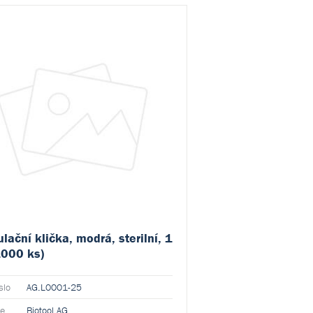
lační klička, modrá, sterilní, 1
1000 ks)
slo
AG.L0001-25
ce
Biotool AG