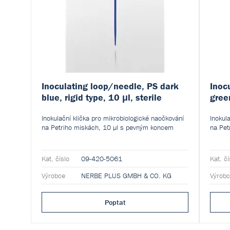
Inoculating loop/needle, PS dark
Inoc
blue, rigid type, 10 μl, sterile
green
Inokulační klička pro mikrobiologické naočkování
Inokul
na Petriho miskách, 10 µl s pevným koncem
na Pet
Kat. číslo
09-420-5061
Kat. čí
Výrobce
NERBE PLUS GMBH & CO. KG
Výrob
Poptat