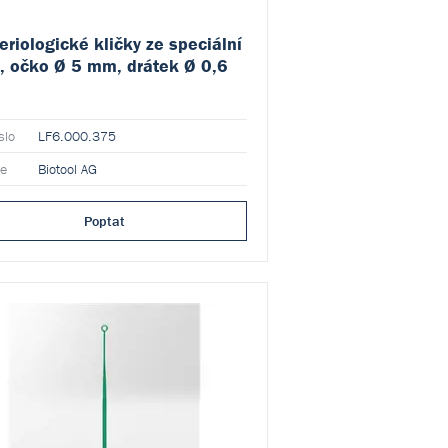
eriologické kličky ze speciální
i, očko Ø 5 mm, drátek Ø 0,6
slo
LF6.000.375
ce
Biotool AG
Poptat