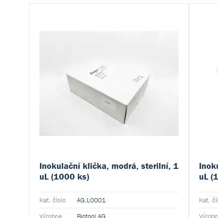
Inokulační klička, modrá, sterilní, 1
Inoku
uL (1000 ks)
uL (
Kat. číslo
AG.L0001
Kat. čí
Výrobce
Biotool AG
Výrob