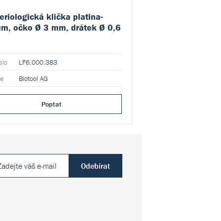
eriologická klička platina-
ium, očko Ø 3 mm, drátek Ø 0,6
slo
LF6.000.383
ce
Biotool AG
Poptat
Odebírat