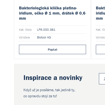
Bakteriologická klička platina-
Bakt
iridium, očko Ø 1 mm, drátek Ø 0,6
irid
mm
mm
Kat. číslo
LF6.000.381
Kat. čí
Výrobce
Biotool AG
Výrob
Poptat
Inspirace a novinky
Když už je posíláme, tak jedině ty,
co opravdu stojí za to!