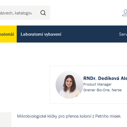
Hledat
ateriál
Laboratorní vybavení
Serv
RNDr. Dedíková Al
Product Manager
Greiner Bio-One, Nerbe
Mikrobiologické kličky pro přenos kolonií z Petriho misek.