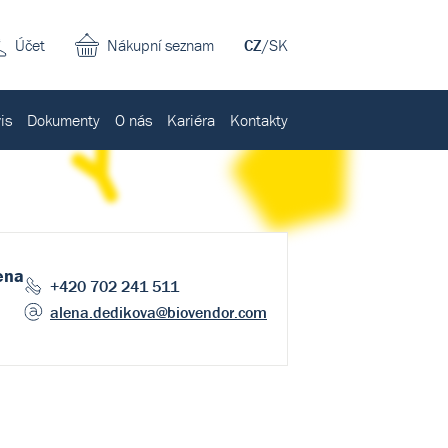
Účet
Nákupní seznam
CZ
/
SK
is
Dokumenty
O nás
Kariéra
Kontakty
ena
+420 702 241 511
alena.dedikova
@biovendor.com