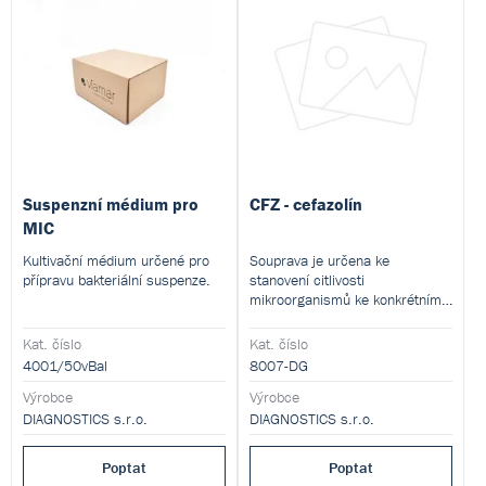
Suspenzní médium pro
CFZ - cefazolín
MIC
Kultivační médium určené pro
Souprava je určena ke
přípravu bakteriální suspenze.
stanovení citlivosti
mikroorganismů ke konkrétnímu
antibiotiku mikrodiluční
metodou.
Kat. číslo
Kat. číslo
4001/50vBal
8007-DG
Výrobce
Výrobce
DIAGNOSTICS s.r.o.
DIAGNOSTICS s.r.o.
Poptat
Poptat