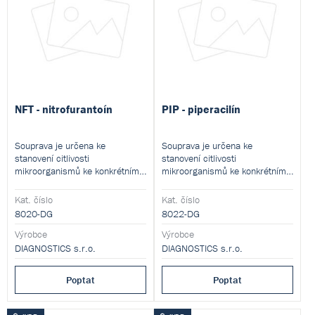
NFT - nitrofurantoín
PIP - piperacilín
Souprava je určena ke
Souprava je určena ke
stanovení citlivosti
stanovení citlivosti
mikroorganismů ke konkrétnímu
mikroorganismů ke konkrétnímu
antibiotiku mikrodiluční
antibiotiku mikrodiluční
metodou.
metodou.
Kat. číslo
Kat. číslo
8020-DG
8022-DG
Výrobce
Výrobce
DIAGNOSTICS s.r.o.
DIAGNOSTICS s.r.o.
Poptat
Poptat