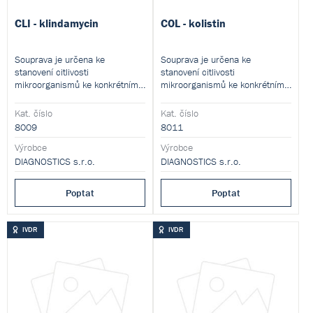
CLI - klindamycin
COL - kolistin
Souprava je určena ke
Souprava je určena ke
stanovení citlivosti
stanovení citlivosti
mikroorganismů ke konkrétnímu
mikroorganismů ke konkrétnímu
antibiotiku mikrodiluční
antibiotiku mikrodiluční
metodou. Souprava obsahuje
metodou.
Kat. číslo
Kat. číslo
čtyři stripované mikrotitrační
8009
8011
destičky (48 testů). Každý test v
podobě samostatného stripu
Výrobce
Výrobce
obsahuje 7 koncentrací
DIAGNOSTICS s.r.o.
DIAGNOSTICS s.r.o.
antibiotik a jamku sloužící k
ověření kontroly růstu.
Poptat
Poptat
IVDR
IVDR