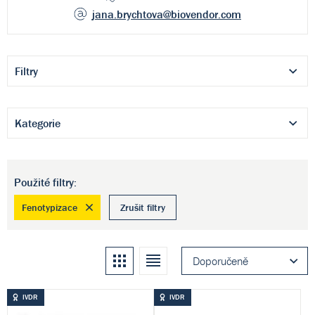
jana.brychtova
@biovendor.com
Filtry
Kategorie
Použité filtry:
Fenotypizace
Zrušit filtry
Kachle
Seznam
Doporučeně
IVDR
IVDR