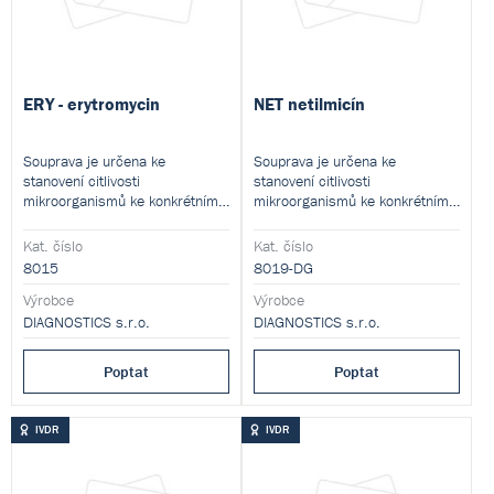
ERY - erytromycin
NET netilmicín
Souprava je určena ke
Souprava je určena ke
stanovení citlivosti
stanovení citlivosti
mikroorganismů ke konkrétnímu
mikroorganismů ke konkrétnímu
antibiotiku mikrodiluční
antibiotiku mikrodiluční
metodou.
metodou.
Kat. číslo
Kat. číslo
8015
8019-DG
Výrobce
Výrobce
DIAGNOSTICS s.r.o.
DIAGNOSTICS s.r.o.
Poptat
Poptat
IVDR
IVDR