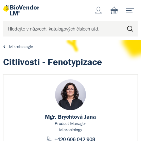
Účet
N
Mikrobiologie
Citlivosti - Fenotypizace
Mgr. Brychtová Jana
Product Manager
Microbiology
+420 606 042 908