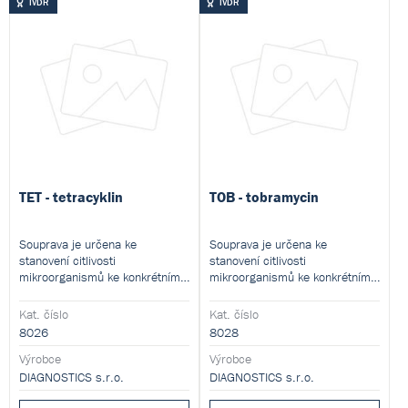
IVDR
IVDR
TET - tetracyklin
TOB - tobramycin
Souprava je určena ke
Souprava je určena ke
stanovení citlivosti
stanovení citlivosti
mikroorganismů ke konkrétnímu
mikroorganismů ke konkrétnímu
antibiotiku mikrodiluční
antibiotiku mikrodiluční
metodou. Souprava obsahuje
metodou. Souprava obsahuje
Kat. číslo
Kat. číslo
čtyři stripované mikrotitrační
čtyři stripované mikrotitrační
8026
8028
destičky (48 testů). Každý test v
destičky (48 testů). Každý test v
podobě samostatného stripu
Výrobce
podobě samostatného stripu
Výrobce
obsahuje 7 koncentrací
obsahuje 7 koncentrací
DIAGNOSTICS s.r.o.
DIAGNOSTICS s.r.o.
antibiotik a jamku sloužící k
antibiotik a jamku sloužící k
ověření kontroly růstu.
ověření kontroly růstu.