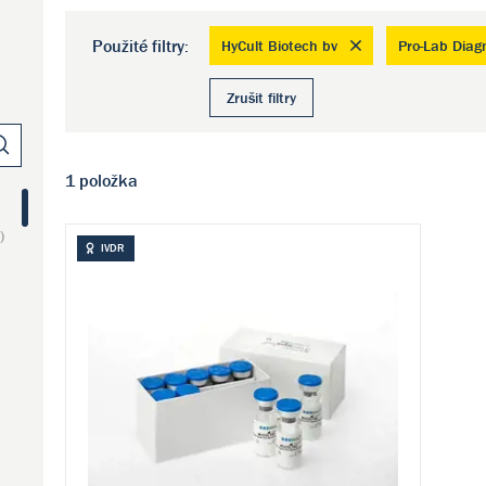
Použité filtry:
HyCult Biotech bv
Pro-Lab Diagn
Zrušit filtry
1 položka
)
IVDR