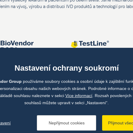
ením na vývoj, výrobu a distribuci IVD produktů a technologií pro lab
Nastavení ochrany soukromí
ndor Group
používáme soubory cookies a osobní údaje k zajištění fun
personalizaci obsahu našich webových stránek. Podrobné informace o 
ákladě souhlasu naleznete v sekci
Více informací
. Rozsah povolených 
souhlasů můžete upravit v sekci „Nastavení“.
tavení
Nepřijmout cookies
Přijmout vše