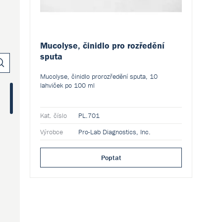
Mucolyse, činidlo pro rozředění
sputa
Mucolyse, činidlo prorozředění sputa, 10
lahviček po 100 ml
Kat. číslo
PL.701
Výrobce
Pro-Lab Diagnostics, Inc.
(0)
Poptat