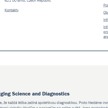
621 00 Brno, Czech Republic
Pol
Kontakty
Ob
In
In
pr
an
(0)
dging Science and Diagnostics
G
e, že každá léčba začíná spolehlivou diagnostikou. Proto hledáme ino
atorní výsledky lékařům a pacientům po celém světě. Jsme mezinárodn