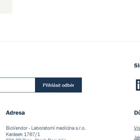
Sl
Ltd.
Přihlásit odběr
Adresa
Dů
(0)
BioVendor - Laboratorní medicína s.r.o.
Vn
Karásek 1767/1
Ja