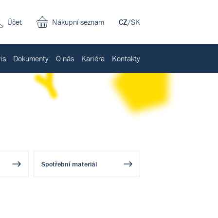
Účet
Nákupní seznam
CZ
/
SK
is
Dokumenty
O nás
Kariéra
Kontakty
Spotřební materiál