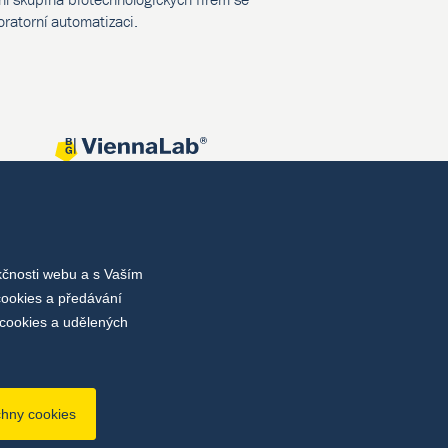
oratorní automatizaci.
kčnosti webu a s Vaším
cookies a předávání
cookies a udělených
chny cookies