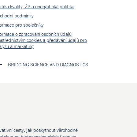
itika kvality, ŽP a energetická politika
chodní podmínky
formace pro společníky
formace o zpracování osobních údajů
ostřednictvím cookies a předávání údajů pro
alýzu a marketing
BRIDGING SCIENCE AND DIAGNOSTICS
vativní cesty, jak poskytnout věrohodné
í skupina biotechnologických firem se