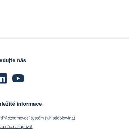
edujte nás
ležité informace
itřní oznamovací systém (whistleblowing)
k u nás nakupovat