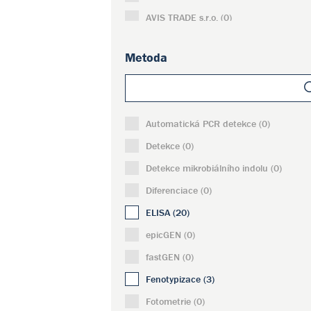
AVIS TRADE s.r.o. (0)
Becton Dickinson Czechia, s.r.o. (1)
Metoda
Bio Molecular Systems (0)
Bio-Port Europe s.r.o. (0)
Bioinova, a.s. (0)
Automatická PCR detekce (0)
BioSan SIA (0)
Detekce (0)
BioSpec Products, Inc. (0)
Detekce mikrobiálního indolu (0)
Biotool AG (9)
Diferenciace (0)
BioVendor - Laboratorní medicína s.r.o. 
ELISA (20)
BIOXSYS s.r.o. (0)
epicGEN (0)
BLUE-RAY BIOTECH CORPORATION (0)
fastGEN (0)
Bruker Daltonics GmbH & Co.KG (0)
Fenotypizace (3)
Carl Zeiss Microscopy GmbH (0)
Fotometrie (0)
CatchGene Co., Ltd. (0)