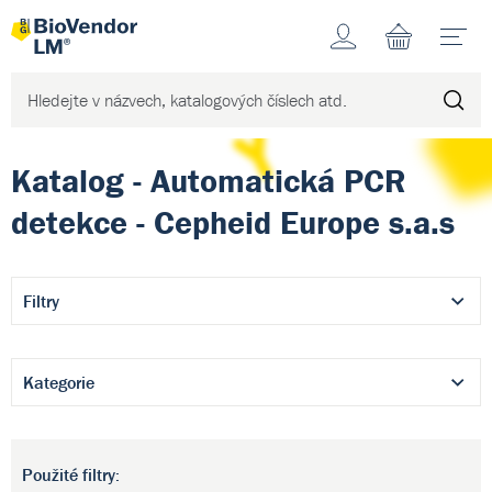
Účet
N
Katalog - Automatická PCR
detekce - Cepheid Europe s.a.s
Filtry
Kategorie
Použité filtry: