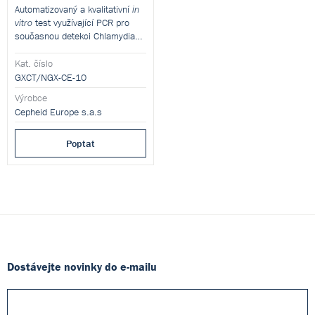
Automatizovaný a kvalitativní
in
test využívající PCR pro
vitro
současnou detekci Chlamydia
trachomatis (CT) a Neisseria
gonorrhoeae (NG) z jednoho
Kat. číslo
vzorku.
GXCT/NGX-CE-10
Výrobce
Cepheid Europe s.a.s
Poptat
Dostávejte novinky do e-mailu