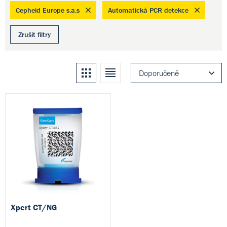
Cepheid Europe s.a.s
Automatická PCR detekce
Zrušit filtry
Kachle
Seznam
Doporučeně
Xpert CT/NG