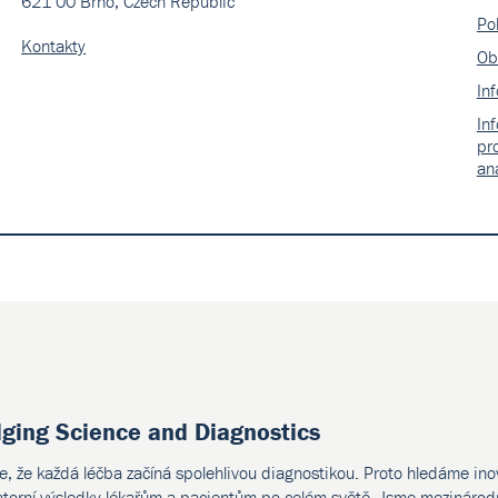
621 00 Brno, Czech Republic
Pol
Kontakty
Ob
In
In
pr
an
(0)
dging Science and Diagnostics
G
e, že každá léčba začíná spolehlivou diagnostikou. Proto hledáme ino
atorní výsledky lékařům a pacientům po celém světě. Jsme mezinárodn