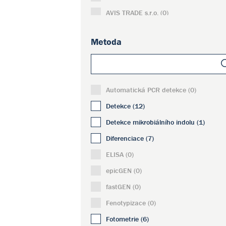
AVIS TRADE s.r.o. (0)
Becton Dickinson Czechia, s.r.o. (0)
Metoda
Bio Molecular Systems (0)
Bio-Port Europe s.r.o. (0)
Bioinova, a.s. (0)
Automatická PCR detekce (0)
BioSan SIA (0)
Detekce (12)
BioSpec Products, Inc. (0)
Detekce mikrobiálního indolu (1)
Biotool AG (0)
Diferenciace (7)
BioVendor - Laboratorní medicína s.r.o. 
ELISA (0)
BIOXSYS s.r.o. (0)
epicGEN (0)
BLUE-RAY BIOTECH CORPORATION (0)
fastGEN (0)
Bruker Daltonics GmbH & Co.KG (0)
Fenotypizace (0)
Carl Zeiss Microscopy GmbH (0)
Fotometrie (6)
CatchGene Co., Ltd. (0)