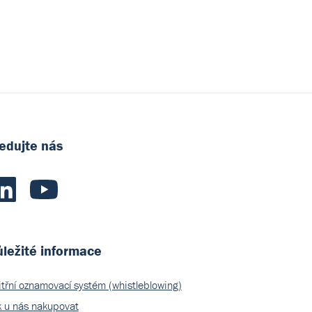
edujte nás
ležité informace
itřní oznamovací systém (whistleblowing)
k u nás nakupovat