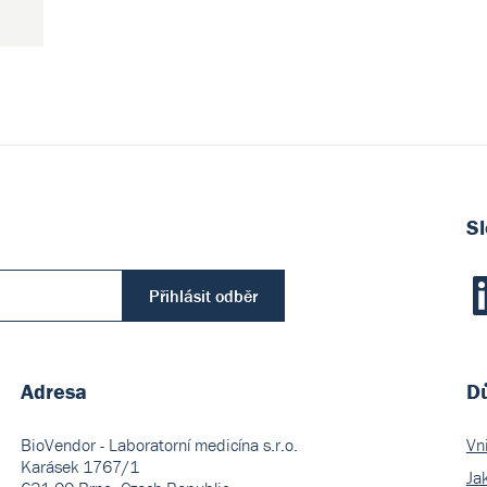
Sl
Ltd.
Přihlásit odběr
Adresa
Dů
(0)
BioVendor - Laboratorní medicína s.r.o.
Vn
Karásek 1767/1
Ja