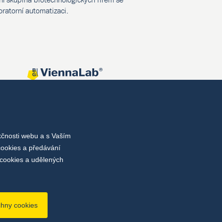
oratorní automatizaci.
kčnosti webu a s Vaším
cookies a předávání
cookies a udělených
chny cookies