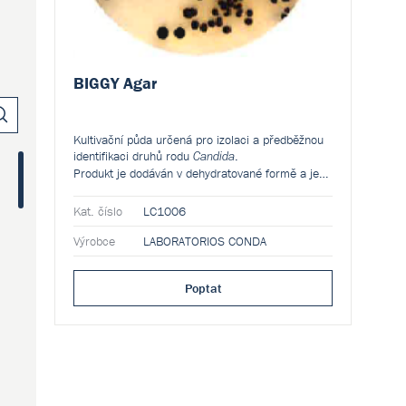
BIGGY Agar
Kultivační půda určená pro izolaci a předběžnou
identifikaci druhů rodu
.
Candida
Produkt je dodáván v dehydratované formě a je
určen pro přípravu hotových kultivačních médií.
Kat. číslo
LC1006
Výrobce
LABORATORIOS CONDA
(0)
Poptat