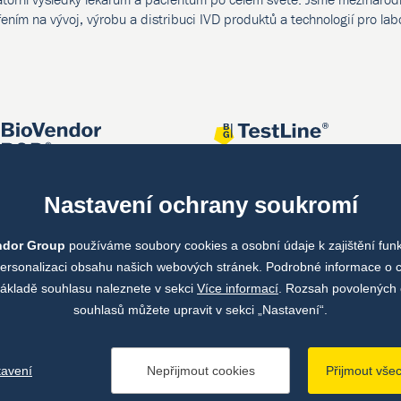
ením na vývoj, výrobu a distribuci IVD produktů a technologií pro lab
Nastavení ochrany soukromí
ndor Group
používáme soubory cookies a osobní údaje k zajištění fun
personalizaci obsahu našich webových stránek. Podrobné informace o 
ákladě souhlasu naleznete v sekci
Více informací
. Rozsah povolených 
souhlasů můžete upravit v sekci „Nastavení“.
tavení
Nepřijmout cookies
Přijmout vše