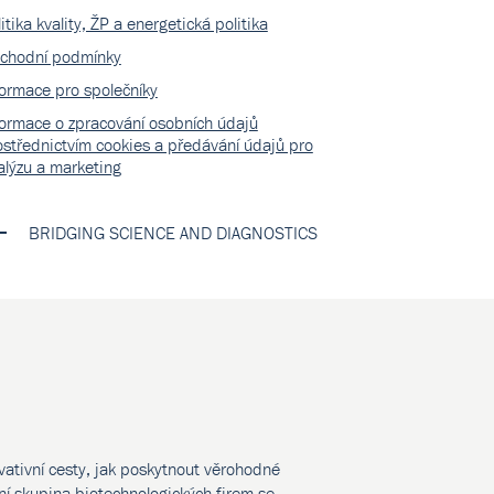
itika kvality, ŽP a energetická politika
chodní podmínky
formace pro společníky
formace o zpracování osobních údajů
ostřednictvím cookies a předávání údajů pro
alýzu a marketing
BRIDGING SCIENCE AND DIAGNOSTICS
vativní cesty, jak poskytnout věrohodné
í skupina biotechnologických firem se