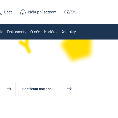
Účet
Nákupní seznam
CZ
/
SK
is
Dokumenty
O nás
Kariéra
Kontakty
Spotřební materiál