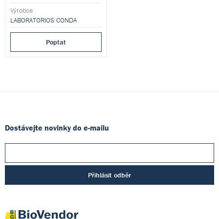
pro přípravu hotových
kultivačních médií.
Výrobce
LABORATORIOS CONDA
Poptat
Dostávejte novinky do e-mailu
Přihlásit odběr