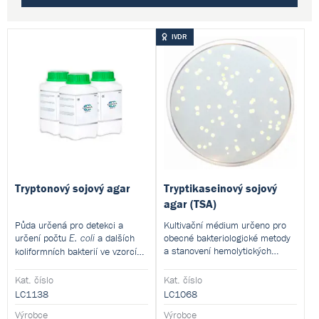
IVDR
Tryptonový sojový agar
Tryptikaseinový sojový
agar (TSA)
Půda určená pro detekci a
Kultivační médium určeno pro
určení počtu
a dalších
obecné bakteriologické metody
E. coli
a stanovení hemolytických
koliformních bakterií ve vzorcích
reakcí. Tento produkt je
vody metodou membránové
dodáván v dehydratované formě
filtrace. Tento produkt je
Kat. číslo
Kat. číslo
a je určen pro přípravu hotových
dodáván v dehydratované formě
LC1138
LC1068
kultivačních médií.
a je určen pro přípravu hotových
Výrobce
Výrobce
kultivačních médií.