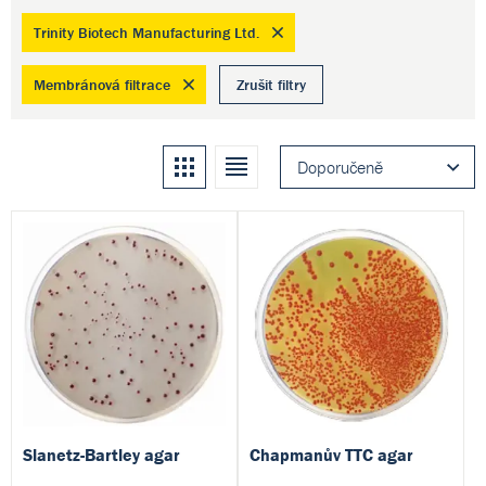
Trinity Biotech Manufacturing Ltd.
Membránová filtrace
Zrušit filtry
Kachle
Seznam
Doporučeně
Slanetz-Bartley agar
Chapmanův TTC agar