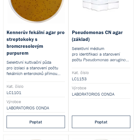
Kennerův fekální agar pro
Pseudomonas CN agar
streptokoky s
(základ)
bromcresolovým
Selektivní médium
purpurem
pro identifikaci a stanovení
počtu
Pseudomonas aeruginosa
Selektivní kultivační půda
pomocí membránové filtrace.
pro izolaci a stanovení počtu
Produkt je dodáván v
Kat. číslo
fekálních enterokoků přímou
dehydratované formě a je určen
LC1153
kultivací nebo membránovou
pro přípravu hotových
filtrací.
Kat. číslo
Výrobce
kultivačních médií.
Produkt je dodáván v
LC1101
LABORATORIOS CONDA
dehydratované formě a je určen
pro přípravu hotových
Výrobce
kultivačních médií.
LABORATORIOS CONDA
Poptat
Poptat