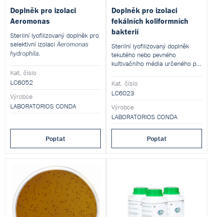
Doplněk pro izolaci
Doplněk pro izolaci
Aeromonas
fekálních koliformních
bakterií
Sterilní lyofilizovaný doplněk pro
selektivní izolaci
Aeromonas
Sterilní lyofilizovaný doplněk
.
hydrophila
tekutého nebo pevného
kultivačního média určeného pro
izolaci fekálních koliformních
Kat. číslo
organismů.
LC6052
Kat. číslo
LC6023
Výrobce
LABORATORIOS CONDA
Výrobce
LABORATORIOS CONDA
Poptat
Poptat