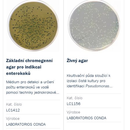
Základní chromogenní
Živný agar
agar pro indikcai
enterokoků
Kkultivační půda sloužící k
izolaci čisté kultury pro
Médium pro detekci a určení
identifikaci
Pseudomonas
počtu enterokoků ve vodě
ze vzorků vody
aeruginosa
pomocí techniky jednokrokové
metodou membránové filtrace.
membránové filtrace. Tento
Kat. číslo
Tento produkt je dodáván v
produkt je dodáván v
LC1156
Kat. číslo
dehydratované formě a je určen
dehydratované formě a je určen
LC1412
Výrobce
pro přípravu hotových
pro přípravu hotových
kultivačních médií.
LABORATORIOS CONDA
kultivačních médií.
Výrobce
LABORATORIOS CONDA