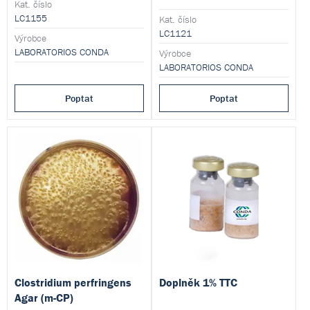
Produkt je dodáván v
filtrace při vysoké teplotě.
Kat. číslo
dehydratované formě a je určen
Produkt je dodáván v
LC1155
Kat. číslo
pro přípravu hotových
dehydratované formě a je určen
LC1121
Výrobce
kultivačních médií.
pro přípravu hotových
LABORATORIOS CONDA
kultivačních médií.
Výrobce
LABORATORIOS CONDA
Poptat
Poptat
Clostridium perfringens
Doplněk 1% TTC
Agar (m-CP)