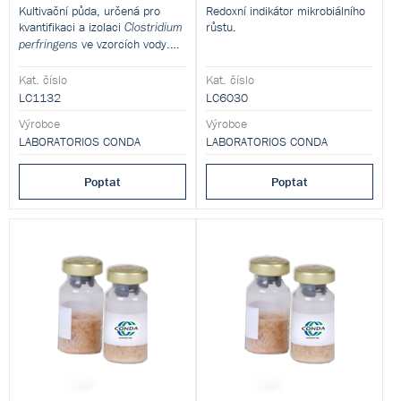
Kultivační půda, určená pro
Redoxní indikátor mikrobiálního
kvantifikaci a izolaci
růstu.
Clostridium
ve vzorcích vody.
perfringens
Tento produkt je dodáván v
dehydratované formě a je určen
Kat. číslo
Kat. číslo
pro přípravu hotových
LC1132
LC6030
kultivačních médií.
Výrobce
Výrobce
LABORATORIOS CONDA
LABORATORIOS CONDA
Poptat
Poptat