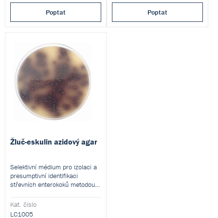
Poptat
Poptat
Žluč-eskulin azidový agar
Selektivní médium pro izolaci a
presumptivní identifikaci
střevních enterokoků metodou
membránové filtrace.
Produkt je dodáván v
Kat. číslo
dehydratované formě a je určen
LC1005