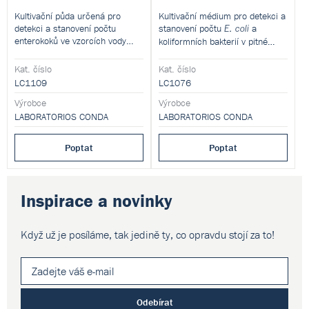
Kultivační půda určená pro
Kultivační médium pro detekci a
detekci a stanovení počtu
stanovení počtu
a
E. coli
enterokoků ve vzorcích vody
koliformních bakterií v pitné
technikou membránové filtrace.
vodě metodou membránové
Tento produkt je dodáván v
filtrace. Tento produkt je
Kat. číslo
Kat. číslo
dehydratované formě a je určen
dodáván v dehydratované formě
LC1109
LC1076
pro přípravu hotových
a je určen pro přípravu hotových
kultivačních médií.
Výrobce
Výrobce
kultivačních médií.
LABORATORIOS CONDA
LABORATORIOS CONDA
Poptat
Poptat
Inspirace a novinky
Když už je posíláme, tak jedině ty,
co opravdu stojí za to!
Odebírat