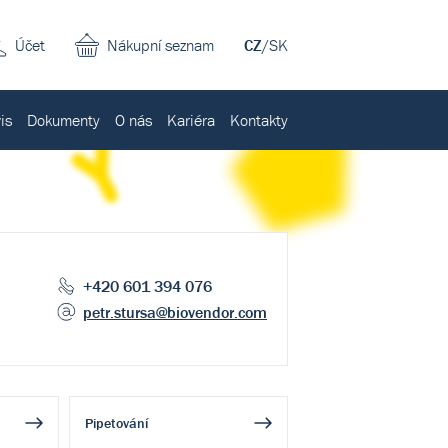
Účet
Nákupní seznam
CZ
/
SK
is
Dokumenty
O nás
Kariéra
Kontakty
+420 601 394 076
petr.stursa
@biovendor.com
Pipetování