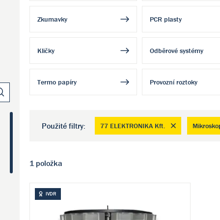
Zkumavky
PCR plasty
Kličky
Odběrové systémy
Termo papíry
Provozní roztoky
Použité filtry:
77 ELEKTRONIKA Kft.
Mikrosko
1 položka
IVDR