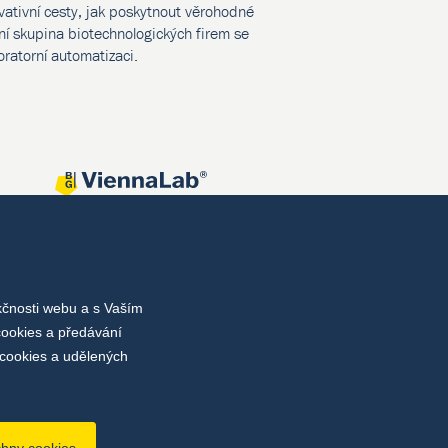
vativní cesty, jak poskytnout věrohodné
í skupina biotechnologických firem se
oratorní automatizaci.
kčnosti webu a s Vaším
cookies a předávání
cookies a udělených