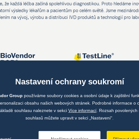
e, že každá léčba začíná spolehlivou diagnostikou. Proto hledáme ino
atorní výsledky lékařům a pacientům po celém světě. Jsme mezinárodn
ením na vývoj, výrobu a distribuci IVD produktů a technologií pro lab
Nastavení ochrany soukromí
ndor Group
používáme soubory cookies a osobní údaje k zajištění fun
personalizaci obsahu našich webových stránek. Podrobné informace o 
ákladě souhlasu naleznete v sekci
Více informací
. Rozsah povolených 
souhlasů můžete upravit v sekci „Nastavení“.