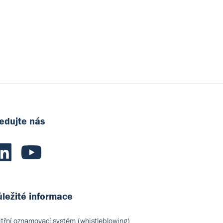
edujte nás
ležité informace
itřní oznamovací systém (whistleblowing)