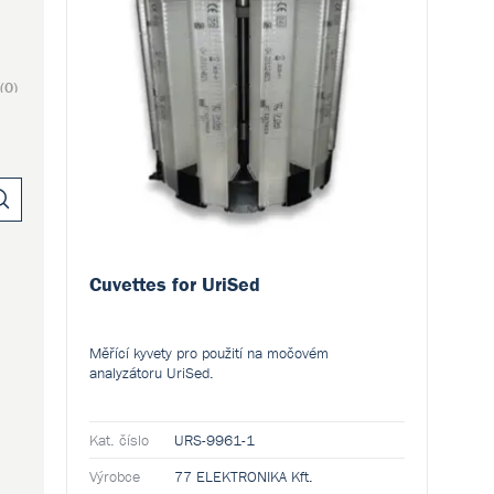
(0)
Cuvettes for UriSed
Měřící kyvety pro použití na močovém
analyzátoru UriSed.
Kat. číslo
URS-9961-1
Co.
Výrobce
77 ELEKTRONIKA Kft.