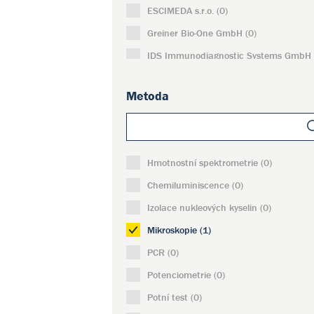
ESCIMEDA s.r.o. (0)
Greiner Bio-One GmbH (0)
IDS Immunodiagnostic Systems GmbH 
INVITEK Molecular GmbH (0)
Metoda
IVJ - export/import, spol. s r.o. (0)
KERAGLASS a.s. (0)
LABiTec-LAbor BioMedical Technologies
GmbH (0)
Hmotnostní spektrometrie (0)
LVL technologies GmbH & Co.KG (0)
Chemiluminiscence (0)
Macro Array Diagnostics GmbH (0)
Izolace nukleových kyselin (0)
MUF-Pro s.r.o. (0)
Mikroskopie (1)
NERBE PLUS GMBH & CO. KG (0)
PCR (0)
Pro-Lab Diagnostics, Inc. (0)
Potenciometrie (0)
Sartorius Lab Instruments GmbH and 
Potní test (0)
KG (0)