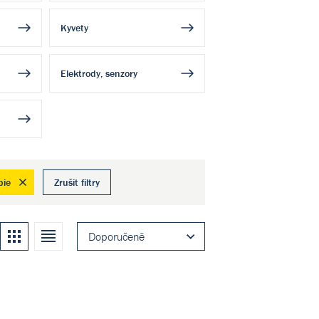
Kyvety
Elektrody, senzory
pie
Zrušit filtry
Kachle
Seznam
Doporučeně