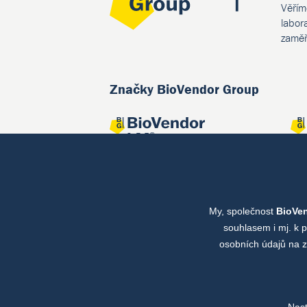
Věřím
labor
zaměř
Značky BioVendor Group
My, společnost
BioVe
Společné projekty
souhlasem i mj. k 
osobních údajů na z