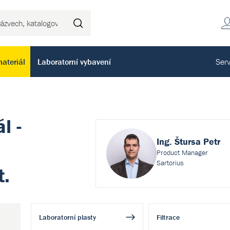
Hledat
ateriál
Laboratorní vybavení
Serv
l -
Ing. Štursa Petr
Product Manager
Sartorius
.
Laboratorní plasty
Filtrace