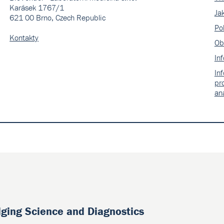
Karásek 1767/1
Ja
621 00 Brno, Czech Republic
Pol
Kontakty
Ob
In
In
pr
an
dging Science and Diagnostics