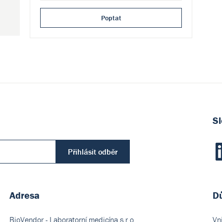
Poptat
Sl
Přihlásit odběr
Adresa
Dů
BioVendor - Laboratorní medicína s.r.o.
Vn