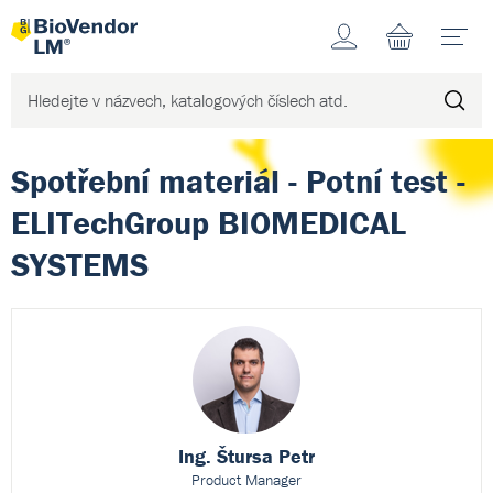
Účet
N
Spotřební materiál - Potní test -
ELITechGroup BIOMEDICAL
SYSTEMS
Ing. Štursa Petr
Product Manager