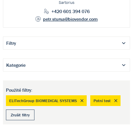
Sartorius
+420 601 394 076
petr.stursa
@biovendor.com
Filtry
Kategorie
Použité filtry:
ELITechGroup BIOMEDICAL SYSTEMS
Potní test
Zrušit filtry