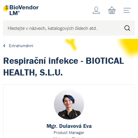
Účet
N
Extrahumánní
Respirační infekce - BIOTICAL
HEALTH, S.L.U.
Mgr. Dulavová Eva
Product Manager