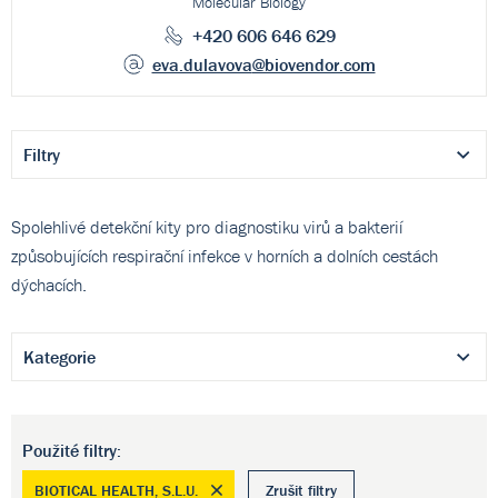
Molecular Biology
+420 606 646 629
eva.dulavova
@biovendor.com
Filtry
Spolehlivé detekční kity pro diagnostiku virů a bakterií
způsobujících respirační infekce v horních a dolních cestách
dýchacích.
Kategorie
Použité filtry:
BIOTICAL HEALTH, S.L.U.
Zrušit filtry