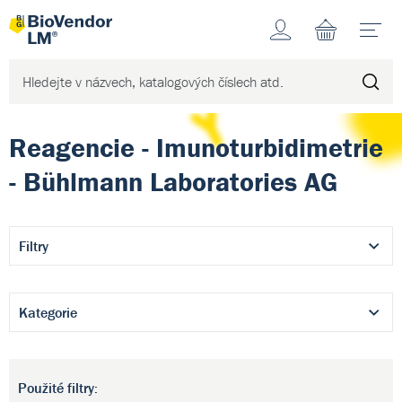
Účet
N
Reagencie - Imunoturbidimetrie
- Bühlmann Laboratories AG
Filtry
Kategorie
Použité filtry: