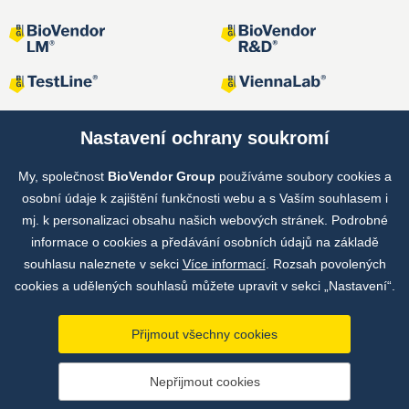
Nastavení ochrany soukromí
My, společnost
BioVendor Group
používáme soubory cookies a
Společné projekty
osobní údaje k zajištění funkčnosti webu a s Vaším souhlasem i
mj. k personalizaci obsahu našich webových stránek. Podrobné
informace o cookies a předávání osobních údajů na základě
souhlasu naleznete v sekci
Více informací
. Rozsah povolených
cookies a udělených souhlasů můžete upravit v sekci „Nastavení“.
Přijmout všechny cookies
Copyright © by BioVendor Group 2026
Nepřijmout cookies
Databáze pojmů
Zásady zpracování osobních údajů