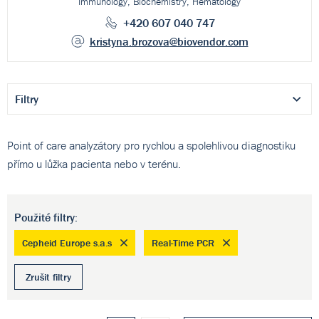
Immunology, Biochemistry, Hematology
+420 607 040 747
kristyna.brozova
@biovendor.com
Filtry
Point of care analyzátory pro rychlou a spolehlivou diagnostiku
přímo u lůžka pacienta nebo v terénu.
Použité filtry:
Cepheid Europe s.a.s
Real-Time PCR
Zrušit filtry