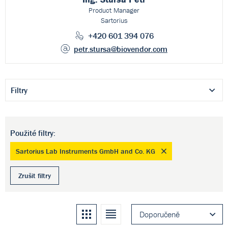
Product Manager
Sartorius
+420 601 394 076
petr.stursa
@biovendor.com
Filtry
Použité filtry:
Sartorius Lab Instruments GmbH and Co. KG
Zrušit filtry
Kachle
Seznam
Doporučeně