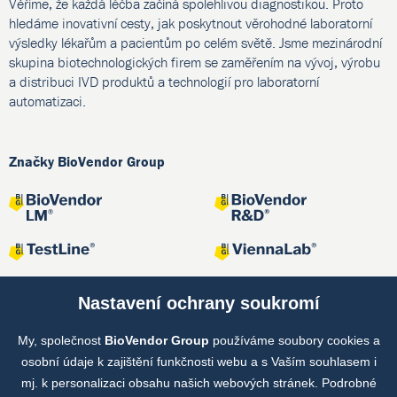
Věříme, že každá léčba začíná spolehlivou diagnostikou. Proto
hledáme inovativní cesty, jak poskytnout věrohodné laboratorní
výsledky lékařům a pacientům po celém světě. Jsme mezinárodní
skupina biotechnologických firem se zaměřením na vývoj, výrobu
a distribuci IVD produktů a technologií pro laboratorní
automatizaci.
Značky BioVendor Group
Nastavení ochrany soukromí
My, společnost
BioVendor Group
používáme soubory cookies a
Společné projekty
osobní údaje k zajištění funkčnosti webu a s Vaším souhlasem i
mj. k personalizaci obsahu našich webových stránek. Podrobné