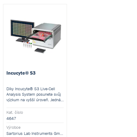
Incucyte® S3
Díky Incucyte® S3 Live-Cell
Analysis System posunete svůj
výzkum na vyšší úroveň. Jedná
se o systém s automatickým
získáváním a analýzou buněk ve
Kat. číslo
fyziologicky relevantním
4647
prostředí.
Výrobce
Sartorius Lab Instruments GmbH and Co. KG