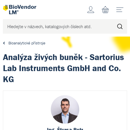
Účet
N
Bioanalytické přístroje
Analýza živých buněk - Sartorius
Lab Instruments GmbH and Co.
KG
Ing. Štursa Petr