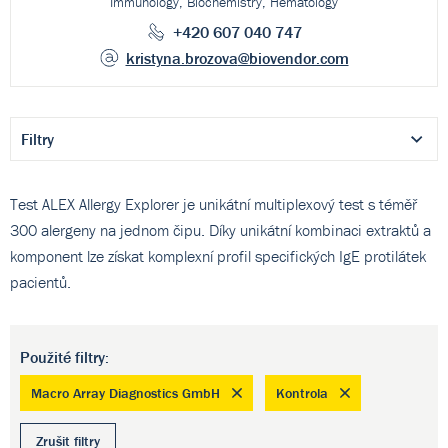
Immunology, Biochemistry, Hematology
+420 607 040 747
kristyna.brozova
@biovendor.com
Filtry
Test ALEX Allergy Explorer je unikátní multiplexový test s téměř
300 alergeny na jednom čipu. Díky unikátní kombinaci extraktů a
komponent lze získat komplexní profil specifických IgE protilátek
pacientů.
Použité filtry:
Macro Array Diagnostics GmbH
Kontrola
Zrušit filtry