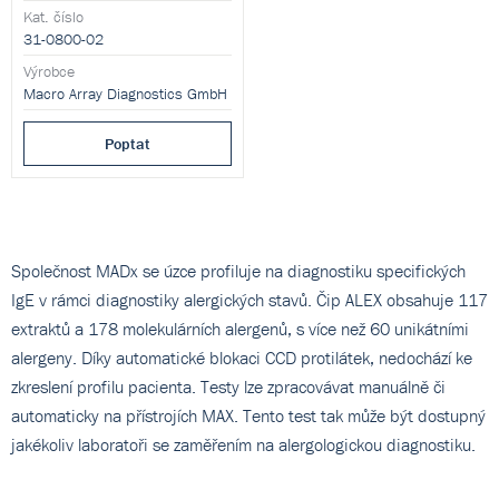
Diagnostics.
Kat. číslo
31-0800-02
Výrobce
Macro Array Diagnostics GmbH
Poptat
Společnost MADx se úzce profiluje na diagnostiku specifických
IgE v rámci diagnostiky alergických stavů. Čip ALEX obsahuje 117
extraktů a 178 molekulárních alergenů, s více než 60 unikátními
alergeny. Díky automatické blokaci CCD protilátek, nedochází ke
zkreslení profilu pacienta. Testy lze zpracovávat manuálně či
automaticky na přístrojích MAX. Tento test tak může být dostupný
jakékoliv laboratoři se zaměřením na alergologickou diagnostiku.