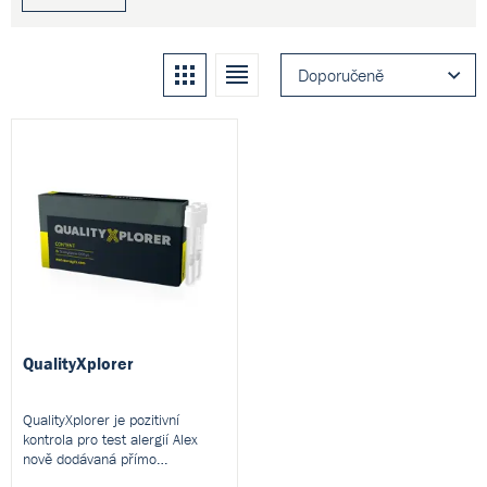
Kachle
Seznam
Doporučeně
QualityXplorer
QualityXplorer je pozitivní
kontrola pro test alergií Alex
nově dodávaná přímo
společností Macro Array