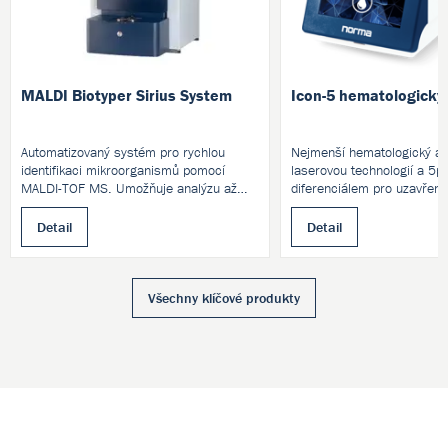
MALDI Biotyper Sirius System
Icon-5 hematologický
Automatizovaný systém pro rychlou
Nejmenší hematologický an
identifikaci mikroorganismů pomocí
laserovou technologií a 5p
MALDI-TOF MS. Umožňuje analýzu až
diferenciálem pro uzavřen
600 vzorků za hodinu. Využívá režim
pozitivních a výzkumně i negativních
Detail
Detail
iontů. Ideální pro klinické, farmaceutické
i výzkumné laboratoře.
Všechny klíčové produkty