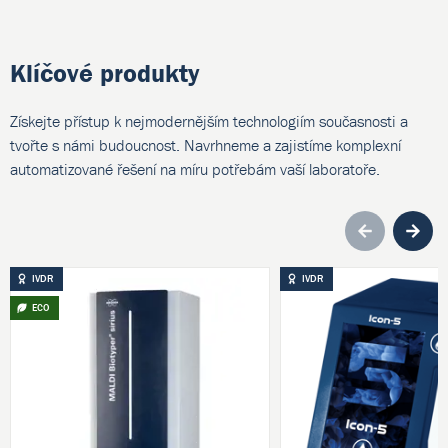
Klíčové produkty
Získejte přístup k nejmodernějším technologiím současnosti a
tvořte s námi budoucnost. Navrhneme a zajistíme komplexní
automatizované řešení na míru potřebám vaší laboratoře.
Pre
IVDR
IVDR
ECO