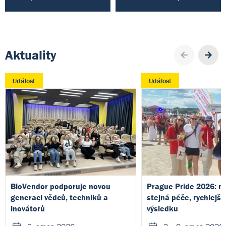
Aktuality
Pre
Událost
Událost
BioVendor podporuje novou
Prague Pride 2026: no
generaci vědců, techniků a
stejná péče, rychlejší
inovátorů
výsledku