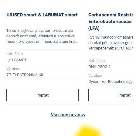
URISED smart & LABUMAT smart
Carbapenem Resista
Enterobacteriaceae T
(LFA)
Tento integrovaný systém představuje
cenově dostupné, efektivní a spolehlivé
Rychlý imunochromatografi
řešení pro vyšetření moči. Zajišťuje kroky
detekci pěti hlavních genot
transportu vzorku, přípravy vzorku,
karbapenemáz (KPC, NDM,
měřicího procesu, analýzy výsledků,
VIM) z čistých bakteriálních
Kat. číslo
reportování a revize výsledků včetně
Pomáhá při rychlé identifik
L/U SMART
Kat. číslo
mikroskopických snímků. Výsledky
vůči karbapenemovým antib
DNK-2302-1
vyšetření močového sedimentu i chemie
Výrobce
jsou ukládány do jednotné databáze.
77 ELEKTRONIKA Kft.
Výrobce
Poptat
Poptat
Všechny novinky