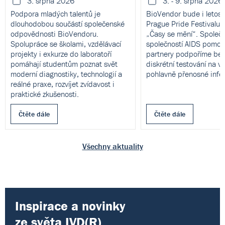
3. srpna 2026
3. - 9. srpna 2026
Podpora mladých talentů je
BioVendor bude i letos 
dlouhodobou součástí společenské
Prague Pride Festivalu
odpovědnosti BioVendoru.
„Časy se mění“. Společ
Spolupráce se školami, vzdělávací
společností AIDS pomoc 
projekty i exkurze do laboratoří
partnery podpoříme bez
pomáhají studentům poznat svět
diskrétní testování na v
moderní diagnostiky, technologií a
pohlavně přenosné infe
reálné praxe, rozvíjet zvídavost i
praktické zkušenosti.
Čtěte dále
Čtěte dále
Všechny aktuality
Inspirace a novinky
ze světa IVD(R)